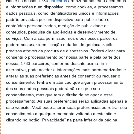
Nós e os nossos 1733
parceiros
armazenamos e/ou acedemos
pré-concebidos, bem como, a criação de capas para
a informações num dispositivo, como cookies, e processamos
tornar as notas fáceis de identificar através de uma
dados pessoais, como identificadores únicos e informações
pré-visualização. Para gravações de voz, mesmo
padrão enviadas por um dispositivo para publicidade e
quando existem vários interlucotores, o Assistente
conteúdos personalizados, medição de publicidade e
de Transcrição7 utiliza a tecnologia IA e Discurso
conteúdos, pesquisa de audiências e desenvolvimento de
para Texto para transcrever, resumir e até traduzir
serviços.
Com a sua permissão, nós e os nossos parceiros
gravações.
poderemos usar identificação e dados de geolocalização
precisos através da procura de dispositivos. Poderá clicar para
A comunicação não é a única forma da série Galaxy
consentir o processamento por nossa parte e pela parte dos
S24 trazer os benefícios fundamentais do telefone
nossos 1733 parceiros, conforme descrito acima. Em
do futuro. Se a pesquisa online transformou quase
alternativa, pode aceder a informações mais pormenorizadas e
todos os aspetos da vida, os novos Galaxy S24
alterar as suas preferências antes de consentir ou recusar o
assinalam um marco na história da pesquisa como os
consentimento.
Tenha em atenção que algum processamento
dos seus dados pessoais poderá não exigir o seu
primeiros telefones a estrear o Circle to Search
consentimento, mas que tem o direito de se opor a esse
intuitivo e orientado por gestos com o Google.
processamento. As suas preferências serão aplicadas apenas a
este website. Você pode alterar suas preferências ou retirar seu
Para dar aos utilizadores Galaxy uma ferramenta
consentimento a qualquer momento voltando a este site e
incrível, os novos Galaxy recorreram ao líder mundial
clicando no botão "Privacidade" na parte inferior da página.
de pesquisa, a Google, e oferecem novas formas de
descoberta com um simples gesto. Com o toque