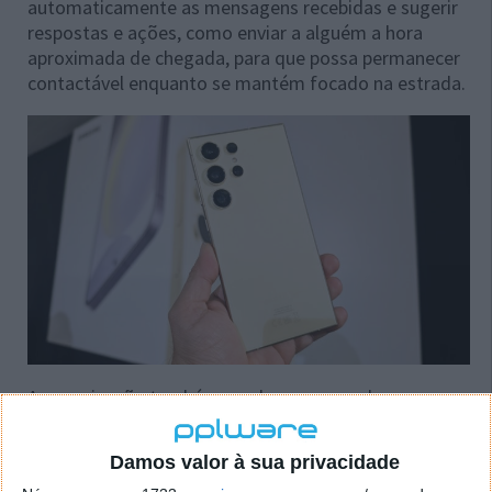
automaticamente as mensagens recebidas e sugerir
respostas e ações, como enviar a alguém a hora
aproximada de chegada, para que possa permanecer
contactável enquanto se mantém focado na estrada.
A organização também recebe uma grande
atualização com a Assistente de Notas na Samsung
Notes, com resumos gerados por IA e a criação de
Damos valor à sua privacidade
modelos que simplificam as notas com formatos