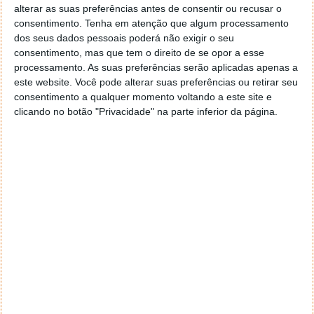
alterar as suas preferências antes de consentir ou recusar o
consentimento.
Tenha em atenção que algum processamento
dos seus dados pessoais poderá não exigir o seu
consentimento, mas que tem o direito de se opor a esse
Termina aqui uma tradição antiga
processamento. As suas preferências serão aplicadas apenas a
este website. Você pode alterar suas preferências ou retirar seu
Estas são duas evidências que sugerem que o nome
consentimento a qualquer momento voltando a este site e
de código do Android 16 é Baklava. Segundo
fontes
,
clicando no botão "Privacidade" na parte inferior da página.
Baklava foi de facto definido como o nome da
sobremesa do Android 16. Esperava-se que o nome
de código do Android 16 fizesse referência a uma
sobremesa que tivesse a letra “W” no início, algo que
parece que não vai acontecer.
Ao olharmos para a história das versões do Android e
dos seus nomes de código, não há razão para pensar
que o padrão que a Google iniciou em 2009
terminaria no próximo ano. Isto ganha ainda mais
força, especialmente porque ainda restam mais
algumas letras no alfabeto para basear os nomes.