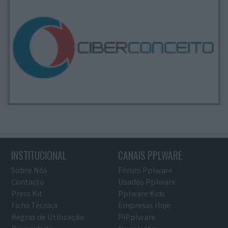
INSTITUCIONAL
CANAIS PPLWARE
Sobre Nós
Fórum Pplware
Contacto
Usados Pplware
Press Kit
Pplware Kids
Ficha Técnica
Empresas Hoje
Regras de Utilização
PiPplware