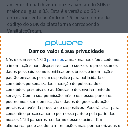
anterior do patch verificou se a versão do SDK é
maior ou igual a 35. Esta é a versão do SDK
correspondente ao Android 15, ou se o nome de
código do SDK da plataforma corresponde
VanillaIceCream.
Durante o desenvolvimento de uma nova versão do
Android, a Google define a versão do SDK da
Damos valor à sua privacidade
plataforma com o nome de código até que o SDK
Nós e os nossos 1733
parceiros
armazenamos e/ou acedemos
esteja finalizado. Como o desenvolvimento do
a informações num dispositivo, como cookies, e processamos
Android 16 está em curso, isto aplica-se a esta
dados pessoais, como identificadores únicos e informações
versão. Ou seja, as primeiras compilações mostrarão
padrão enviadas por um dispositivo para publicidade e
o nome de código do SDK da plataforma (Baklava)
conteúdos personalizados, medição de publicidade e
em vez da versão do SDK da plataforma (36).
conteúdos, pesquisa de audiências e desenvolvimento de
serviços.
Com a sua permissão, nós e os nossos parceiros
poderemos usar identificação e dados de geolocalização
precisos através da procura de dispositivos. Poderá clicar para
consentir o processamento por nossa parte e pela parte dos
nossos 1733 parceiros, conforme descrito acima. Em
alternativa, pode aceder a informações mais pormenorizadas e