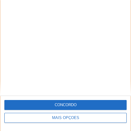
inseridos no sistema sem a devida identificação do
seu autor (nome completo e endereço válido de
email) também poderão ser excluídos.
PUB
CONCORDO
MAIS OPÇÕES