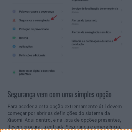
Segurança vem com uma simples opção
Para aceder a esta opção extremamente útil devem
começar por abrir as definições do sistema da
Xiaomi. Aqui dentro, e na lista de opções presentes,
devem procurar a entrada Segurança e emergência,