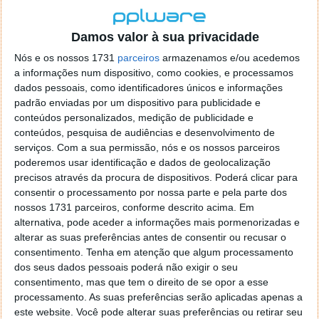
que deverá estar a meio da lista disponibilizada.
Dentro desta nova área, os utilizadores dos sistemas
Damos valor à sua privacidade
da Xiaomi encontram agora novas opções, onde está
Nós e os nossos 1731
parceiros
armazenamos e/ou acedemos
a que procuram agora. Esta chama-se Silencie as
a informações num dispositivo, como cookies, e processamos
notificações durante a condução e ao ser aberta
dados pessoais, como identificadores únicos e informações
deverá estar desativada.
padrão enviadas por um dispositivo para publicidade e
conteúdos personalizados, medição de publicidade e
conteúdos, pesquisa de audiências e desenvolvimento de
serviços.
Com a sua permissão, nós e os nossos parceiros
poderemos usar identificação e dados de geolocalização
precisos através da procura de dispositivos. Poderá clicar para
consentir o processamento por nossa parte e pela parte dos
nossos 1731 parceiros, conforme descrito acima. Em
alternativa, pode aceder a informações mais pormenorizadas e
alterar as suas preferências antes de consentir ou recusar o
consentimento.
Tenha em atenção que algum processamento
dos seus dados pessoais poderá não exigir o seu
consentimento, mas que tem o direito de se opor a esse
processamento. As suas preferências serão aplicadas apenas a
este website. Você pode alterar suas preferências ou retirar seu