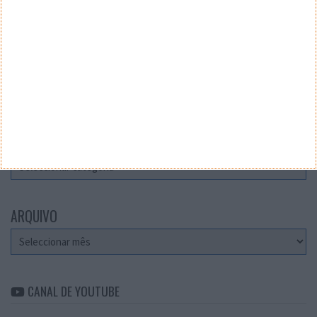
Teste a velocidade da sua Internet
CATEGORIAS
Categorias
ARQUIVO
Arquivo
CANAL DE YOUTUBE