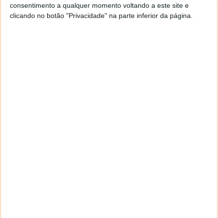
consentimento a qualquer momento voltando a este site e
clicando no botão "Privacidade" na parte inferior da página.
Smartphones ficam então em silêncio
Devem então ativar esta opção, para que de futuro
as chamadas, SMS e outras notificações sejam
silenciadas. Este processo acontece depois de forma
automática e usa o movimento e as ligações
Bluetooth para detetar a condução.
É desta forma simples que a Xiaomi consegue
garantir a segurança dos condutores. Os seus
smartphones ficam silenciosos e sem distrair quem