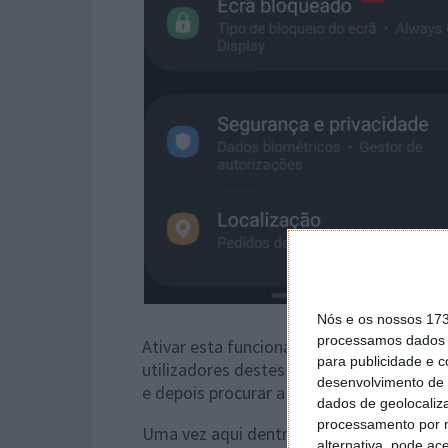
Nós e os nossos 17
processamos dados p
Ativar esta funcionalidade em qualquer
para publicidade e 
utilizadores destes equipamentos. Este
desenvolvimento de 
e depois procurar a opção Ecrã de bloqu
dados de geolocaliza
processamento por n
Uma vez aqui dentro, devem ativar e ace
alternativa, pode ac