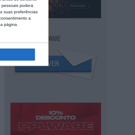
 pessoais poderá
s suas preferências
 consentimento a
da página.
NEWSLETTER PPLWARE