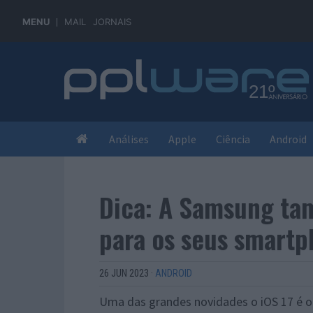
MENU
MAIL
JORNAIS
Análises
Apple
Ciência
Android
Dica: A Samsung t
para os seus smart
26 JUN 2023
·
ANDROID
Uma das grandes novidades o iOS 17 é 