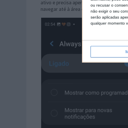
ativo e precisa apenas que carreguem no
ou recusar o consen
navegar até à área da orientação do ecrã
não exigir o seu co
serão aplicadas apen
qualquer momento vol
M