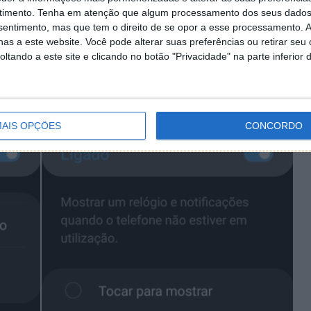
 botão associado a esta área. De seguida, devem
timento.
Tenha em atenção que algum processamento dos seus dados
 e alterar para a opção paisagem.
nsentimento, mas que tem o direito de se opor a esse processamento. A
as a este website. Você pode alterar suas preferências ou retirar seu
tando a este site e clicando no botão "Privacidade" na parte inferior 
AIS OPÇÕES
CONCORDO