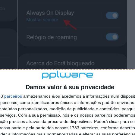
Damos valor à sua privacidade
33
parceiros
armazenamos e/ou acedemos a informações num dispositi
essoais, como identificadores únicos e informações padrão enviadas 
 smartphone Samsung é muito simples para os
conteúdos personalizados, medição de publicidade e conteúdos, pesqui
s devem começar por abrir as Definições do smartphone
serviços.
Com a sua permissão, nós e os nossos parceiros poderemos 
eado que está na área dedicada ao ecrã.
ção precisos através da procura de dispositivos. Poderá clicar para co
ossa parte e pela parte dos nossos 1733 parceiros, conforme descrit
der à área Always on Display. Este poderá não estar
eder a informações mais pormenorizadas e alterar as suas preferência