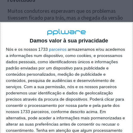
Muitos condutores esperavam que os problemas
tivessem ficado para trás, mas a chegada da versão
17.2 reacendeu as dúvidas sobre a estabilidade do
sistema. Até ao momento, não existe uma explicação
oficial para a causa exata das falhas. Também não é
Damos valor à sua privacidade
claro se o problema está exclusivamente relacionado
Nós e os nossos 1733
parceiros
armazenamos e/ou acedemos
com o Android Auto ou se pode ser influenciado por
a informações num dispositivo, como cookies, e processamos
outras atualizações recentes do ecossistema
dados pessoais, como identificadores únicos e informações
Android.
padrão enviadas por um dispositivo para publicidade e
conteúdos personalizados, medição de publicidade e
Comment
conteúdos, pesquisa de audiências e desenvolvimento de
by
u/Partian
from discussion
serviços.
Com a sua permissão, nós e os nossos parceiros
in
AndroidAuto
poderemos usar identificação e dados de geolocalização
precisos através da procura de dispositivos. Poderá clicar para
Na ausência de uma solução definitiva, alguns
consentir o processamento por nossa parte e pela parte dos
utilizadores optaram por regressar às versões
nossos 1733 parceiros, conforme descrito acima. Em
anteriores do Android Auto. Vários relatos indicam
alternativa, pode aceder a informações mais pormenorizadas e
que a reversão para a versão 17.0 pode reduzir ou
alterar as suas preferências antes de consentir ou recusar o
consentimento.
Tenha em atenção que algum processamento
eliminar erros em determinados dispositivos, embora