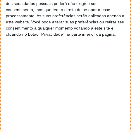
dos seus dados pessoais poderá não exigir o seu
esta medida não funcione em todos os casos e não
consentimento, mas que tem o direito de se opor a esse
garanta uma correção permanente.
processamento. As suas preferências serão aplicadas apenas a
este website. Você pode alterar suas preferências ou retirar seu
A empresa já tomou conhecimento de alguns destes
consentimento a qualquer momento voltando a este site e
relatos, embora ainda não tenha confirmado se está
clicando no botão "Privacidade" na parte inferior da página.
a trabalhar numa correção específica para resolver o
problema. Isto acontece numa altura delicada para o
Android Auto, uma vez que a Google prepara grandes
mudanças na interface inspiradas em sistemas
concorrentes como o Apple CarPlay.
Acompanhe o Pplware no Google Notícias
Proponha uma correção, faça uma sugestão