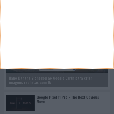
CANAL DE YOUTUBE
Nano Banana 2 chegou ao Google Earth para criar
imagens realistas com IA
Google Pixel 11 Pro - The Next Obvious
Move