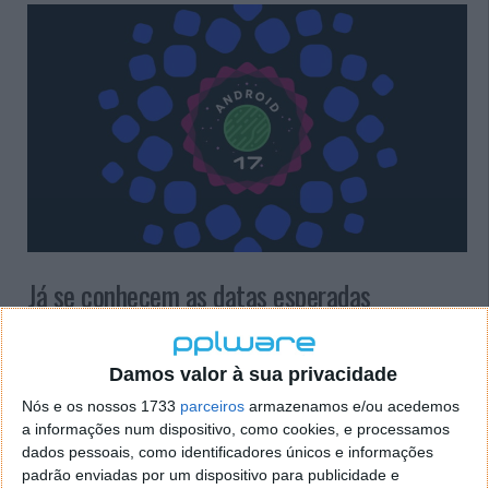
Já se conhecem as datas esperadas
De maio a junho, a Xiaomi deverá realizar testes do
Android 17 em vários dos seus dispositivos. Este é
Damos valor à sua privacidade
também o período em que a empresa irá incentivar
Nós e os nossos 1733
parceiros
armazenamos e/ou acedemos
os programadores a trabalhar nas suas aplicações
a informações num dispositivo, como cookies, e processamos
para garantir que tudo está pronto o mais
dados pessoais, como identificadores únicos e informações
rapidamente possível. Por fim, este é o momento
padrão enviadas por um dispositivo para publicidade e