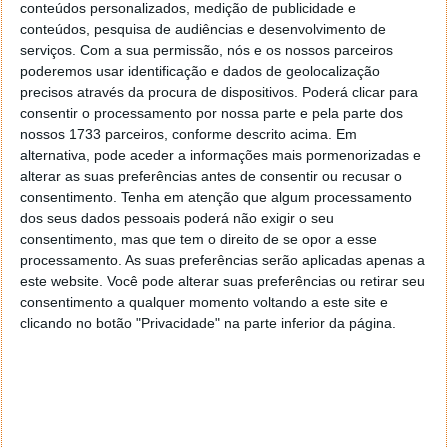
que a empresa irá aproveitar para finalizar detalhes e
conteúdos personalizados, medição de publicidade e
otimizar a versão correspondente do HyperOS.
conteúdos, pesquisa de audiências e desenvolvimento de
serviços.
Com a sua permissão, nós e os nossos parceiros
Durante os primeiros dias de julho a Xiaomi irá
poderemos usar identificação e dados de geolocalização
verificar todas as atualizações de compatibilidade
precisos através da procura de dispositivos. Poderá clicar para
enviadas pelos programadores, melhorar a
consentir o processamento por nossa parte e pela parte dos
estabilidade do sistema com base nestas
nossos 1733 parceiros, conforme descrito acima. Em
modificações e preparar todo o sistema para a
alternativa, pode aceder a informações mais pormenorizadas e
alterar as suas preferências antes de consentir ou recusar o
atualização para o Android 17. Em meados de julho e
consentimento.
Tenha em atenção que algum processamento
agosto chega o momento da verdade. Será durante
dos seus dados pessoais poderá não exigir o seu
esse mês e meio que a Xiaomi lançará as primeiras
consentimento, mas que tem o direito de se opor a esse
versões estáveis ​​do HyperOS 3.3 ou HyperOS 4 com
processamento. As suas preferências serão aplicadas apenas a
Android 17.
este website. Você pode alterar suas preferências ou retirar seu
consentimento a qualquer momento voltando a este site e
Quanto aos modelos que poderão ser atualizados em
clicando no botão "Privacidade" na parte inferior da página.
agosto, provavelmente apenas alguns modelos topo
de gama, como o Xiaomi Mi 17, Mi 17 Ultra e alguns
outros modelos, como o futuro Xiaomi Mi 17T. De
setembro a dezembro é a fase mais aguardada. A
maioria dos telemóveis Xiaomi começará a receber