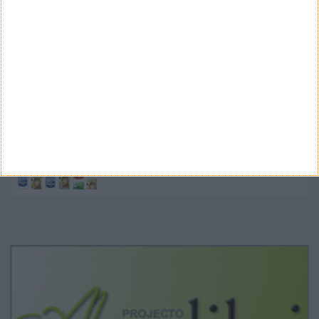
Nano Banana 2 chegou ao Google Earth para criar
imagens realistas com IA
Google Pixel 11 Pro - The Next Obvious
Move
Propostas de novo design para as notas
euro - BCE