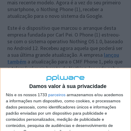
mais recente modelo. Agora é a vez do seu primeiro
smartphone, o Nothing Phone (1), receber a
atualização para o novo sistema da Google.
Este é o dispositivo que marcou o arranque desta
empresa fundada por Carl Pei. O Phone (1) estreou-
se com o sistema operativo Nothing OS 1.0, baseado
no Android 12. Recebeu agora aquela que poderá ser
a sua última grande atualização. A empresa
lançou
também
a atualização para o CMF Phone 1, pelo que
o telemóvel mais barato da Nothing, lançado sob a
submarca CMF, também acaba de receber o Android
15.
Damos valor à sua privacidade
Nós e os nossos 1733
parceiros
armazenamos e/ou acedemos
a informações num dispositivo, como cookies, e processamos
dados pessoais, como identificadores únicos e informações
padrão enviadas por um dispositivo para publicidade e
conteúdos personalizados, medição de publicidade e
conteúdos, pesquisa de audiências e desenvolvimento de