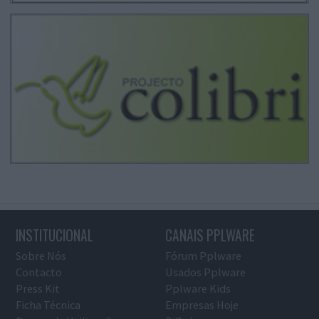
INSTITUCIONAL
CANAIS PPLWARE
Sobre Nós
Fórum Pplware
Contacto
Usados Pplware
Press Kit
Pplware Kids
Ficha Técnica
Empresas Hoje