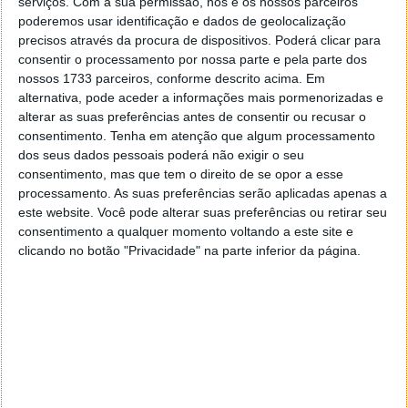
serviços.
Com a sua permissão, nós e os nossos parceiros
poderemos usar identificação e dados de geolocalização
precisos através da procura de dispositivos. Poderá clicar para
consentir o processamento por nossa parte e pela parte dos
nossos 1733 parceiros, conforme descrito acima. Em
alternativa, pode aceder a informações mais pormenorizadas e
A nova versão do Nothing OS inclui
alterações
alterar as suas preferências antes de consentir ou recusar o
importantes
na interface, como novos widgets,
consentimento.
Tenha em atenção que algum processamento
novas opções de personalização do ecrã de bloqueio.
dos seus dados pessoais poderá não exigir o seu
Há ainda novas funcionalidades no ecrã de definições
consentimento, mas que tem o direito de se opor a esse
rápidas. Além disso, o Nothing 3.0 também inclui
processamento. As suas preferências serão aplicadas apenas a
melhorias de desempenho e muitos dos benefícios
este website. Você pode alterar suas preferências ou retirar seu
do Android 15.
consentimento a qualquer momento voltando a este site e
clicando no botão "Privacidade" na parte inferior da página.
Para atualizar um smartphone para o Nothing OS 3.0
baseado no Android 15, basta aceder ao menu
Definições e procurar uma nova atualização de
software. É recomendado que isto seja feito
enquanto o telemóvel estiver ligado a uma rede WiFi
fiável e com pelo menos 50% de bateria.