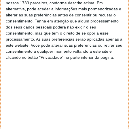
nossos 1733 parceiros, conforme descrito acima. Em
Desse momento em diante as notificações de apps
alternativa, pode aceder a informações mais pormenorizadas e
em segundo plano deixam de ser mostradas, ficando
alterar as suas preferências antes de consentir ou recusar o
apenas a notificação principal, caso esta exista.
consentimento.
Tenha em atenção que algum processamento
dos seus dados pessoais poderá não exigir o seu
Todos os que estão a usar já o Android Oreo e que
consentimento, mas que tem o direito de se opor a esse
querem eliminar estas notificações incómodas têm
processamento. As suas preferências serão aplicadas apenas a
já uma solução. Não é original da Google ou do
este website. Você pode alterar suas preferências ou retirar seu
Android, mas a verdade é que funciona e de forma
consentimento a qualquer momento voltando a este site e
clicando no botão "Privacidade" na parte inferior da página.
perfeita.
Conheça melhor as novidades do Android Oreo