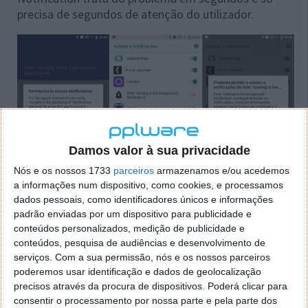
precisa de segundos de atenção do utilizador.
Damos valor à sua privacidade
Nós e os nossos 1733
parceiros
armazenamos e/ou acedemos
a informações num dispositivo, como cookies, e processamos
dados pessoais, como identificadores únicos e informações
padrão enviadas por um dispositivo para publicidade e
O Hide "running in the background" Notification não
conteúdos personalizados, medição de publicidade e
tem qualquer interface e apenas precisa que lhe
conteúdos, pesquisa de audiências e desenvolvimento de
deem acesso às notificações e é para onde
serviços.
Com a sua permissão, nós e os nossos parceiros
encaminha os utilizadores. Devem ativar esse acesso
poderemos usar identificação e dados de geolocalização
e aceitar o alerta do Android para os dados a que a
precisos através da procura de dispositivos. Poderá clicar para
app pode aceder.
consentir o processamento por nossa parte e pela parte dos