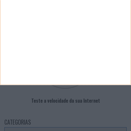
PUB
VELOCÍMETRO PPLWARE
Teste a velocidade da sua Internet
CATEGORIAS
Categorias