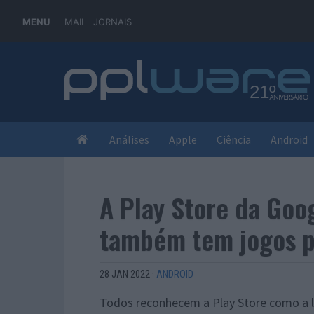
MENU
MAIL
JORNAIS
Análises
Apple
Ciência
Android
A Play Store da Goo
também tem jogos p
28 JAN 2022
·
ANDROID
Todos reconhecem a Play Store como a l