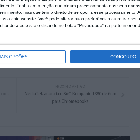
timento.
Tenha em atenção que algum processamento dos seus dados
nsentimento, mas que tem o direito de se opor a esse processamento. A
plware no Google Notícias
as a este website. Você pode alterar suas preferências ou retirar seu
tando a este site e clicando no botão "Privacidade" na parte inferior 
Autor:
Pedro Simões
AIS OPÇÕES
CONCORDO
ws
PRÓXIMO ARTIGO
e com
MediaTek anuncia o SoC Kompanio 1380 de 6nm
S
para Chromebooks