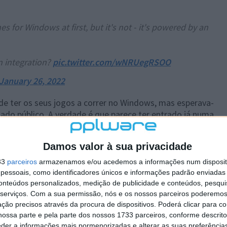
s for Windows at first, but it's not - it's powered by an
an integration?
pic.twitter.com/wNRUegRSOO
January 26, 2022
 de ter os seus jogos a correr no Windows, mas esperava-
do público. A verdade é que parece ter entrado já numa
mercados.
disponibilização e em que mercados está disponível. O
Damos valor à sua privacidade
o e descarregar o exe para instalação do jogo. Se
33
parceiros
armazenamos e/ou acedemos a informações num dispositi
aber quais os planos futuros para esta funcionalidade.
essoais, como identificadores únicos e informações padrão enviadas 
conteúdos personalizados, medição de publicidade e conteúdos, pesqui
serviços.
Com a sua permissão, nós e os nossos parceiros poderemos 
ção precisos através da procura de dispositivos. Poderá clicar para co
ossa parte e pela parte dos nossos 1733 parceiros, conforme descrit
 artigo tem mais de um ano
eder a informações mais pormenorizadas e alterar as suas preferência