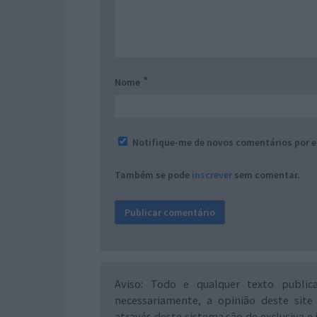
*
Nome
Notifique-me de novos comentários por e
Também se pode
inscrever
sem comentar.
Aviso: Todo e qualquer texto public
necessariamente, a opinião deste site
através deste sistema são de exclusiva e 