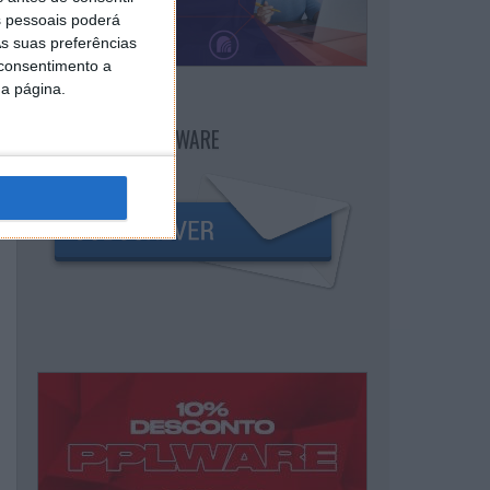
 pessoais poderá
s suas preferências
 consentimento a
da página.
NEWSLETTER PPLWARE