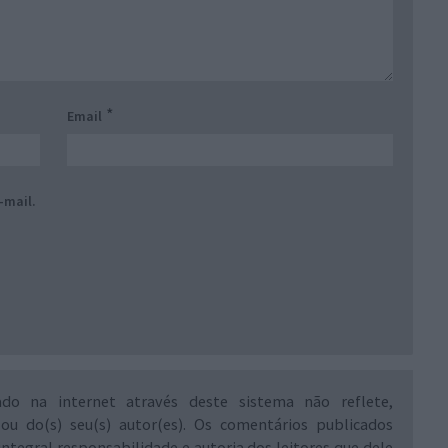
*
Email
-mail.
ado na internet através deste sistema não reflete,
 ou do(s) seu(s) autor(es). Os comentários publicados
integral responsabilidade e autoria dos leitores que dele