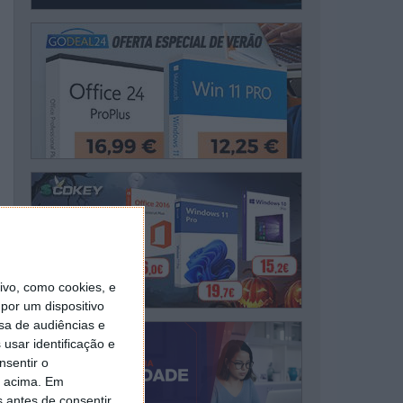
vo, como cookies, e
por um dispositivo
sa de audiências e
usar identificação e
nsentir o
o acima. Em
s antes de consentir