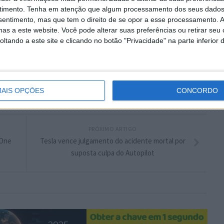
timento.
Tenha em atenção que algum processamento dos seus dados
nsentimento, mas que tem o direito de se opor a esse processamento. A
plware no Google Notícias
as a este website. Você pode alterar suas preferências ou retirar seu
tando a este site e clicando no botão "Privacidade" na parte inferior 
Autor:
Pedro Simões
AIS OPÇÕES
CONCORDO
eteção
Google
PRÓXIMO ARTIGO
 One
Tesla vence julgamento do acidente mortal por
suposta culpa do Autopilot