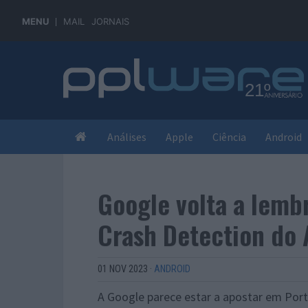
MENU
MAIL
JORNAIS
Análises
Apple
Ciência
Android
Google volta a lemb
Crash Detection do 
01 NOV 2023
·
ANDROID
A Google parece estar a apostar em Port