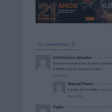
Comentários
5
Informático Amador
1 de Novem
Era bom estender isso a outros smartp
à frente com as vossas versões …
Responder
Manuel Paulo
2 de Nove
E está, dá é trabalho:
https:/
Responder
Paulo
3 de Novembro de 2023 às 00:59