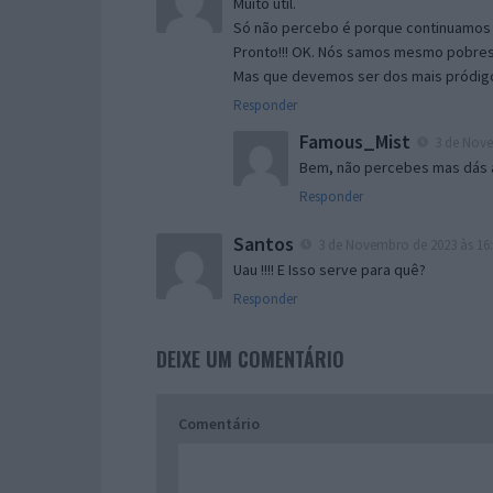
Muito útil.
Só não percebo é porque continuamos 
Pronto!!! OK. Nós samos mesmo pobres.
Mas que devemos ser dos mais pródigo
Responder
Famous_Mist
3 de Nove
Bem, não percebes mas dás a
Responder
Santos
3 de Novembro de 2023 às 16
Uau !!!! E Isso serve para quê?
Responder
DEIXE UM COMENTÁRIO
Comentário