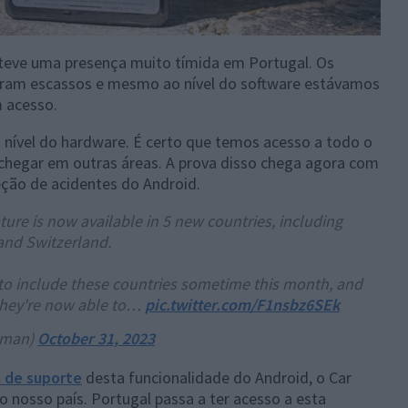
teve uma presença muito tímida em Portugal. Os
 eram escassos e mesmo ao nível do software estávamos
m acesso.
 nível do hardware. É certo que temos acesso a todo o
 chegar em outras áreas. A prova disso chega agora com
eção de acidentes do Android.
ature is now available in 5 new countries, including
 and Switzerland.
to include these countries sometime this month, and
 they're now able to…
pic.twitter.com/F1nsbz6SEk
hman)
October 31, 2023
 de suporte
desta funcionalidade do Android, o Car
 nosso país. Portugal passa a ter acesso a esta