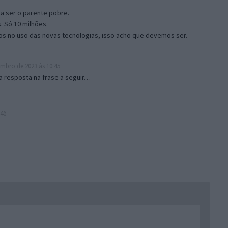
a ser o parente pobre.
 Só 10 milhões.
s no uso das novas tecnologias, isso acho que devemos ser.
mbro de 2023 às 10:45
 resposta na frase a seguir…
:46