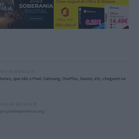
bro de 2023 às 20:55
hones, que não o Pixel. Samsung, OnePlus, Xiaomi, etc, cheguem-se
mbro de 2023 às 01:25
/get.pixelexperience.org/