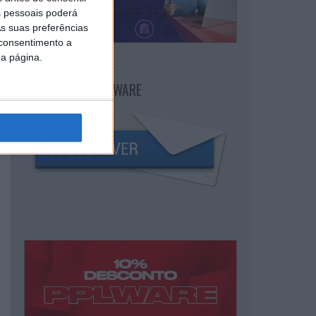
 pessoais poderá
s suas preferências
 consentimento a
da página.
NEWSLETTER PPLWARE