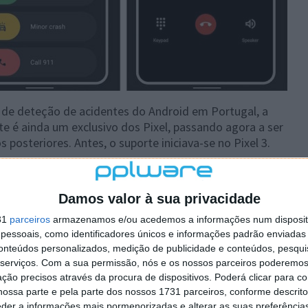
 de deteção de acidentes do Android em Portugal, a
 é ainda um exclusivo dos Pixel, passando agora a ser
posteriores. Antes, o suporte iniciava-se no Pixel 3.
e Portugal tem acesso. Com o Car Crash Detection, os
s utilizadores e na sua segurança. Este sistema de
Damos valor à sua privacidade
idas, sempre de forma automática e sem qualquer
31
parceiros
armazenamos e/ou acedemos a informações num dispositi
essoais, como identificadores únicos e informações padrão enviadas 
conteúdos personalizados, medição de publicidade e conteúdos, pesqui
serviços.
Com a sua permissão, nós e os nossos parceiros poderemos 
ção precisos através da procura de dispositivos. Poderá clicar para co
 artigo tem mais de um ano
ossa parte e pela parte dos nossos 1731 parceiros, conforme descrit
eder a informações mais pormenorizadas e alterar as suas preferência