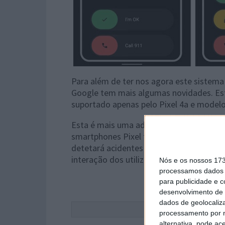
Para além de ter nos agora este sistema
Google tem mais algumas novidades. Este
suportado apenas pelo Pixel 4a e modelos 
Esta é mais uma adição importante a qu
smartphones Pixel ficam mais focados no
detetará acidentes e ajudará a salvar v
interação dos utilizadores.
Nós e os nossos 17
processamos dados p
para publicidade e 
desenvolvimento de 
dados de geolocaliza
Este
processamento por n
alternativa, pode ac