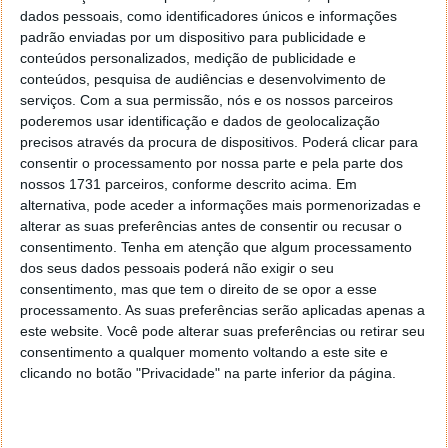
VR Pirates Ahoy - Underwater Shipwrecks
dados pessoais, como identificadores únicos e informações
Voyage
1,69 €
(5 dias)
padrão enviadas por um dispositivo para publicidade e
conteúdos personalizados, medição de publicidade e
conteúdos, pesquisa de audiências e desenvolvimento de
serviços.
Com a sua permissão, nós e os nossos parceiros
poderemos usar identificação e dados de geolocalização
precisos através da procura de dispositivos. Poderá clicar para
consentir o processamento por nossa parte e pela parte dos
nossos 1731 parceiros, conforme descrito acima. Em
alternativa, pode aceder a informações mais pormenorizadas e
alterar as suas preferências antes de consentir ou recusar o
consentimento.
Tenha em atenção que algum processamento
dos seus dados pessoais poderá não exigir o seu
consentimento, mas que tem o direito de se opor a esse
processamento. As suas preferências serão aplicadas apenas a
este website. Você pode alterar suas preferências ou retirar seu
consentimento a qualquer momento voltando a este site e
Packs de ícones e personalizações
clicando no botão "Privacidade" na parte inferior da página.
Diamond - Icon Pack
1,39 €
(4 dias)
Pumre - Icon Pack
0,99 €
(4 dias)