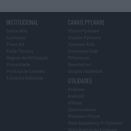
INSTITUCIONAL
CANAIS PPLWARE
Sobre Nós
Fórum Pplware
Contacto
Usados Pplware
Press Kit
Pplware Kids
Ficha Técnica
Empresas Hoje
Regras de Utilização
PiPplware
Privacidade
Newsletter
Política de Cookies
Grupos Facebook
Estatuto Editorial
UTILIDADES
Análises
Android
iPhone
Questionários
Windows Phone
Pack Raspberry Pi Pplware
Velocímetro do Pplware