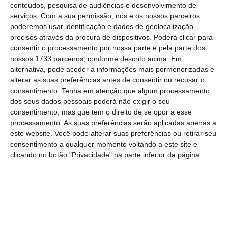
conteúdos, pesquisa de audiências e desenvolvimento de
Este artigo tem mais de um ano
serviços.
Com a sua permissão, nós e os nossos parceiros
poderemos usar identificação e dados de geolocalização
precisos através da procura de dispositivos. Poderá clicar para
consentir o processamento por nossa parte e pela parte dos
Acompanhe o Pplware no Google Notícias
nossos 1733 parceiros, conforme descrito acima. Em
alternativa, pode aceder a informações mais pormenorizadas e
alterar as suas preferências antes de consentir ou recusar o
Proponha uma correção, faça uma sugestão
consentimento.
Tenha em atenção que algum processamento
dos seus dados pessoais poderá não exigir o seu
Autor:
Pedro Simões
consentimento, mas que tem o direito de se opor a esse
processamento. As suas preferências serão aplicadas apenas a
este website. Você pode alterar suas preferências ou retirar seu
consentimento a qualquer momento voltando a este site e
Tags:
Elon Musk
links
sites
Twitter
X
clicando no botão "Privacidade" na parte inferior da página.
PRÓXIMO ARTIGO
Em Portugal já há restaurantes a sugerir e a cobrar
gorjeta?