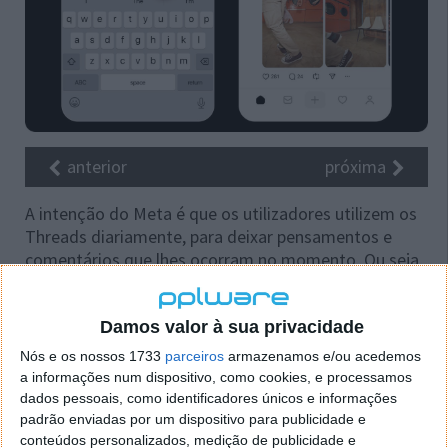
anterior
próxima
A intenção do Meta é que os utilizadores utilizem os
Threads diariamente, para deixar pensamentos e
comentários que lhes ocorram no momento. Ou seja,
mais um dos velhos truques do Facebook para o
manter ligado às redes sociais durante todo o dia. O
Damos valor à sua privacidade
Meta percebe bastante disso. Para criar uma
mensagem temporária , basta tocar no ícone
Nós e os nossos 1733
parceiros
armazenamos e/ou acedemos
Fantasma que aparece na gaveta de mensagens.
a informações num dispositivo, como cookies, e processamos
dados pessoais, como identificadores únicos e informações
Temporárias que desaparecem em 24 horas
padrão enviadas por um dispositivo para publicidade e
conteúdos personalizados, medição de publicidade e