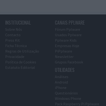
INSTITUCIONAL
CANAIS PPLWARE
Sobre Nós
Fórum Pplware
Contacto
Usados Pplware
Press Kit
Pplware Kids
Ficha Técnica
Empresas Hoje
Regras de Utilização
PiPplware
Privacidade
Newsletter
Política de Cookies
Grupos Facebook
Estatuto Editorial
UTILIDADES
Análises
Android
iPhone
Questionários
Windows Phone
Pack Raspberry Pi Pplware