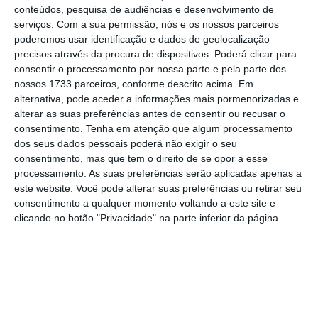
O Threads nasceu com a intenção de competir com a
conteúdos, pesquisa de audiências e desenvolvimento de
serviços.
Com a sua permissão, nós e os nossos parceiros
rede social X. Embora, segundo o Meta, tenha
poderemos usar identificação e dados de geolocalização
centenas de milhões de utilizadores (porque os
precisos através da procura de dispositivos. Poderá clicar para
utilizadores do Instagram e do Facebook tinham
consentir o processamento por nossa parte e pela parte dos
automaticamente uma conta Threads associada), o
nossos 1733 parceiros, conforme descrito acima. Em
seu impacto ainda não é tão grande como o da rede
alternativa, pode aceder a informações mais pormenorizadas e
social de Elon Musk.
alterar as suas preferências antes de consentir ou recusar o
consentimento.
Tenha em atenção que algum processamento
dos seus dados pessoais poderá não exigir o seu
consentimento, mas que tem o direito de se opor a esse
processamento. As suas preferências serão aplicadas apenas a
este website. Você pode alterar suas preferências ou retirar seu
consentimento a qualquer momento voltando a este site e
clicando no botão "Privacidade" na parte inferior da página.