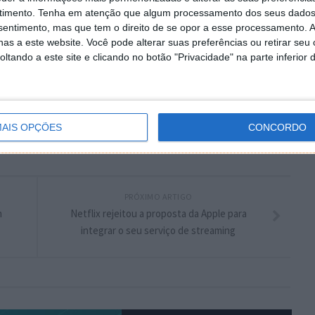
timento.
Tenha em atenção que algum processamento dos seus dados
nsentimento, mas que tem o direito de se opor a esse processamento. A
as a este website. Você pode alterar suas preferências ou retirar seu
messenger
,
responder
tando a este site e clicando no botão "Privacidade" na parte inferior 
plware no Google Notícias
Autor:
Pedro Simões
AIS OPÇÕES
CONCORDO
PRÓXIMO ARTIGO
m
Netflix rejeitou a proposta da Apple para
integrar o seu serviço de streaming