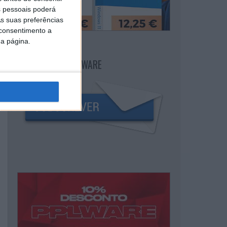
 pessoais poderá
s suas preferências
 consentimento a
da página.
NEWSLETTER PPLWARE