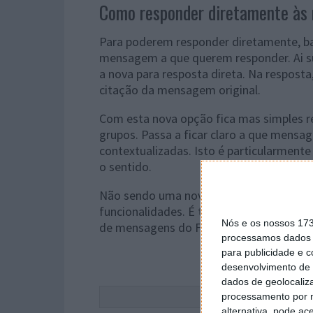
Como responder diretamente às
Para poderem responder diretamente, ba
mensagem a que querem responder. Ai su
a nova para resposta direta. Na respos
citação da mensagem original.
Com esta nova opção fica mas simples r
grupos. Passa a ficar claro a que mensa
contextualizadas. Isto é particularmente
o sentido.
Não sendo uma novidade em muitos servi
funcionalidades. É também a forma de ma
Nós e os nossos 17
de mensagens do Facebook.
processamos dados p
para publicidade e 
desenvolvimento de 
dados de geolocaliza
Este
processamento por n
alternativa, pode ac