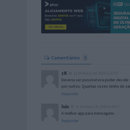
Comentários
3
cK
21 de Março de 2019 às 07:07
Deveria ser possível era poder decidir
por outros. Quantas vezes tenho de sai
Responder
luis
21 de Março de 2019 às 08:17
A melhor app para mensagens
Responder