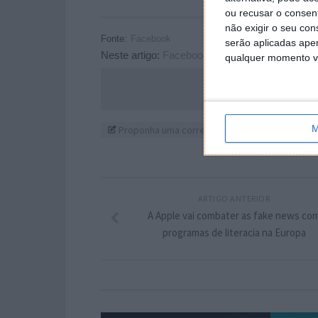
ou recusar o consen
não exigir o seu co
Fonte:
Facebook
serão aplicadas apen
Neste artigo:
Facebook
,
grupos
,
mensagens
,
qualquer momento vol
Acompanhe o P
M
Proponha uma correção, faça uma sugestão
ARTIGO ANTERIOR
A Apple vai combater as fake news co
programas de literacia na Europa