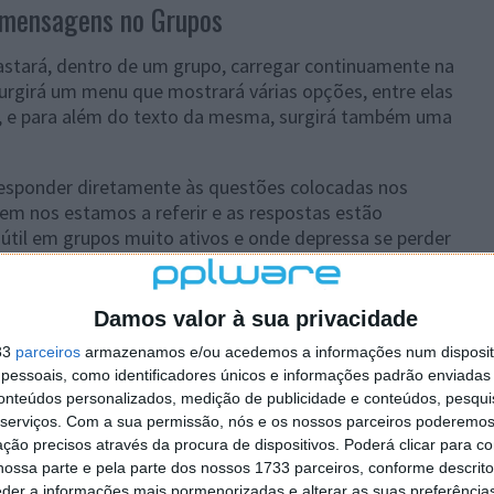
 mensagens no Grupos
stará, dentro de um grupo, carregar continuamente na
rgirá um menu que mostrará várias opções, entre elas
ta, e para além do texto da mesma, surgirá também uma
esponder diretamente às questões colocadas nos
gem nos estamos a referir e as respostas estão
 útil em grupos muito ativos e onde depressa se perder
ços de mensagens, é o abrir da porta para muitas mais
Damos valor à sua privacidade
is tarde distribuir esta novidade pelas restantes apps
33
parceiros
armazenamos e/ou acedemos a informações num dispositi
essoais, como identificadores únicos e informações padrão enviadas 
conteúdos personalizados, medição de publicidade e conteúdos, pesqui
serviços.
Com a sua permissão, nós e os nossos parceiros poderemos 
ção precisos através da procura de dispositivos. Poderá clicar para co
 artigo tem mais de um ano
ossa parte e pela parte dos nossos 1733 parceiros, conforme descrit
eder a informações mais pormenorizadas e alterar as suas preferência