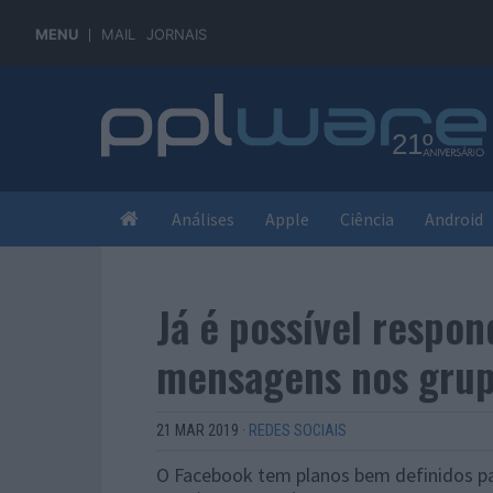
MENU
MAIL
JORNAIS
Análises
Apple
Ciência
Android
Já é possível respo
mensagens nos grup
21 MAR 2019
·
REDES SOCIAIS
O Facebook tem planos bem definidos pa