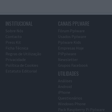
INSTITUCIONAL
CANAIS PPLWARE
Sobre Nós
Fórum Pplware
Contacto
Usados Pplware
Press Kit
Pplware Kids
Ficha Técnica
Empresas Hoje
Regras de Utilização
PiPplware
Privacidade
Newsletter
Política de Cookies
Grupos Facebook
Estatuto Editorial
UTILIDADES
Análises
Android
iPhone
Questionários
Windows Phone
Pack Raspberry Pi Pplware