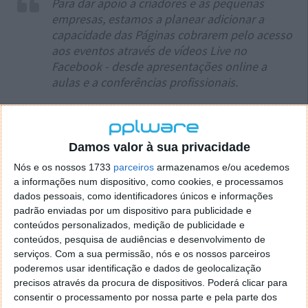
Para dar apoio a criadores e às pequenas
empresas, estamos a planear adicionar a
capacidade das Páginas cobrarem pelo acesso
aos eventos através de vídeos Live no
Facebook - desde apresentações online a
aulas e a conferências profissionais.
Para já não há mais pormenores acerca desta
funcionalidade, nem quando chegará, sabendo-se
apenas que será nas próximas semanas. Há, no
Damos valor à sua privacidade
entanto, algumas dúvidas que vão agora surgindo,
Nós e os nossos 1733
parceiros
armazenamos e/ou acedemos
tais como se haverá um limite de valor cobrado,
a informações num dispositivo, como cookies, e processamos
quem poderá cobrar, como será feito o pagamento,
dados pessoais, como identificadores únicos e informações
entre outras.
padrão enviadas por um dispositivo para publicidade e
conteúdos personalizados, medição de publicidade e
Mas esta poderá ser uma ótima oportunidade para
conteúdos, pesquisa de audiências e desenvolvimento de
muitas pessoas. Por exemplo, os artistas de música
serviços.
Com a sua permissão, nós e os nossos parceiros
poderão obter algum rendimento, pois os concertos
poderemos usar identificação e dados de geolocalização
presenciais ainda vão levar algum tempo até
precisos através da procura de dispositivos. Poderá clicar para
voltarem a ser realizados.
consentir o processamento por nossa parte e pela parte dos