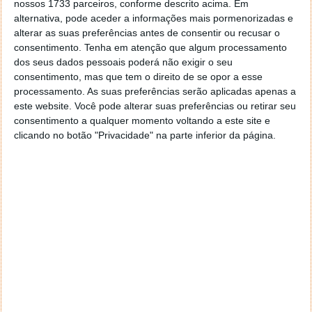
nossos 1733 parceiros, conforme descrito acima. Em
alternativa, pode aceder a informações mais pormenorizadas e
alterar as suas preferências antes de consentir ou recusar o
consentimento.
Tenha em atenção que algum processamento
Este artigo tem mais de um ano
dos seus dados pessoais poderá não exigir o seu
consentimento, mas que tem o direito de se opor a esse
processamento. As suas preferências serão aplicadas apenas a
este website. Você pode alterar suas preferências ou retirar seu
Fonte:
Facebook
consentimento a qualquer momento voltando a este site e
Neste artigo:
Facebook
,
Facebook Live
,
rede social
,
clicando no botão "Privacidade" na parte inferior da página.
transmissão
Acompanhe o Pplware no Google Notícias
Proponha uma correção, faça uma sugestão
Autor:
Marisa Pinto