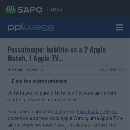
MENU
Passatempo: habilite-se a 2 Apple
Watch, 1 Apple TV…
21 DEZ 2015
·
PASSATEMPOS
887 COMENTÁRIOS
... E muitos outros prémios!
Já falta pouco para o Natal e o Pplware ainda tem
muitos presentes para oferecer!
Hoje, com o apoio da
iLoja
e da
Puro Italian Style
,
trazemos a sorteio dois Apple Watch, uma Apple TV e
ainda vários prémios Puro. Um destes fantásticos