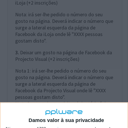
iLoja (+2 inscrições)
Nota: irá ser-lhe pedido o número do seu
gosto na página. Deverá indicar o número que
surge a lateral esquerda da página de
Facebook da iLoja onde lê "XXXX pessoas
gostam disto".
3.
Deixar um gosto na página de Facebook da
Projecto Visual (+2 inscrições)
Nota 1: irá ser-lhe pedido o número do seu
gosto na página. Deverá indicar o número que
surge a lateral esquerda da página de
Facebook da Projecto Visual onde lê "XXXX
pessoas gostam disto".
Nota 2: o terceiro requisito obrigatório foi
alterado. Os participantes que se inscreveram
até ao momento da alteração não serão
Damos valor à sua privacidade
desclassificados.