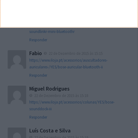
João André Costa
22 de Dezembro de 2015 às 15:14
https://www.iloja.pt/acessorios/colunas/YES/bose-coluna-
soundlinkr-mini-bluetoothr
Responder
Fabio
22 de Dezembro de 2015 às 15:15
https://www.iloja.pt/acessorios/auscultadores-
auriculares-/YES/bose-auricular-bluetooth-ii
Responder
Miguel Rodrigues
22 de Dezembro de 2015 às 15:18
https://www.iloja.pt/acessorios/colunas/YES/bose-
sounddock-iii
Responder
Luís Costa e Silva
22 de Dezembro de 2015 às 15:19