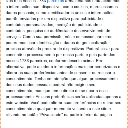
Nós e os nossos 1733
parceiros
armazenamos e/ou acedemos
Requisitos opcionais:
a informações num dispositivo, como cookies, e processamos
dados pessoais, como identificadores únicos e informações
4.
padrão enviadas por um dispositivo para publicidade e
conteúdos personalizados, medição de publicidade e
Fazer um Tweet no Twitter (+1
conteúdos, pesquisa de audiências e desenvolvimento de
inscrição/dia)
serviços.
Com a sua permissão, nós e os nossos parceiros
poderemos usar identificação e dados de geolocalização
5.
Responder à questão de escolha múltipla:
precisos através da procura de dispositivos. Poderá clicar para
Qual é o código do produto "Reparação
consentir o processamento por nossa parte e pela parte dos
Vidro/LCD (Ecrã) - iPhone 5"? Navegue pelos
nossos 1733 parceiros, conforme descrito acima. Em
alternativa, pode aceder a informações mais pormenorizadas e
produtos no site da iLoja! Link:
alterar as suas preferências antes de consentir ou recusar o
https://www.iloja.pt (+2 inscrições)
consentimento.
Tenha em atenção que algum processamento
dos seus dados pessoais poderá não exigir o seu
6.
Submeter uma foto no Instagram alusiva à
consentimento, mas que tem o direito de se opor a esse
questão "O que faria por um Apple Watch?"
processamento. As suas preferências serão aplicadas apenas a
com as hashtags #iLoja
este website. Você pode alterar suas preferências ou retirar seu
#TudoPorUmAppleWatch
consentimento a qualquer momento voltando a este site e
#TudoPorUmaAppleTV #pplware (+4
clicando no botão "Privacidade" na parte inferior da página.
inscrições)