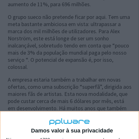
aumento de 11%, para 696 milhões.
O grupo sueco não pretende ficar por aqui. Tem uma
meta bastante ambiciosa em vista: ultrapassar a
marca dos mil milhões de utilizadores. Para Alex
Norström, este está longe de ser um sonho
inalcançável, sobretudo tendo em conta que “pouco
mais de 3% da população mundial paga pelo nosso
serviço “. O potencial de expansão é, por isso,
colossal.
A empresa estaria também a trabalhar em novas
ofertas, como uma subscrição “superfã”, dirigida aos
maiores fãs de artistas. Esta nova modalidade, que
pode custar cerca de mais 6 dólares por mês, está
em desenvolvimento. Há muitos anos que também
se aguarda a chegada de um serviço sem perdas
chamado Spotify HiFi ou Music Pro.
Damos valor à sua privacidade