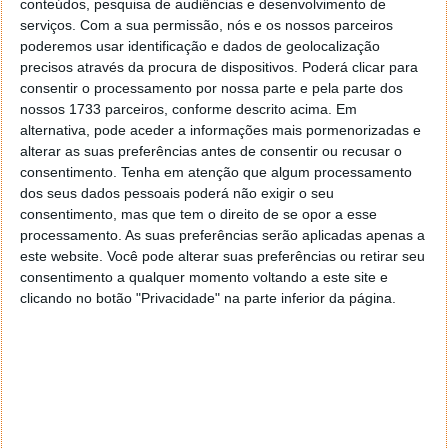
O fim do iOS de 32 bits
conteúdos, pesquisa de audiências e desenvolvimento de
serviços.
Com a sua permissão, nós e os nossos parceiros
poderemos usar identificação e dados de geolocalização
Com esta mudança, o suporte para os dispositivos
precisos através da procura de dispositivos. Poderá clicar para
Apple acaba por ser reduzido. Assim, vamos ter como
consentir o processamento por nossa parte e pela parte dos
base os seguintes dispositivos: iPhone 5s, iPad Air,
nossos 1733 parceiros, conforme descrito acima. Em
iPad Mini 2 e o iPod Touch de 6ª geração.
alternativa, pode aceder a informações mais pormenorizadas e
alterar as suas preferências antes de consentir ou recusar o
Ainda não existem datas para a chegada da versão 19
consentimento.
Tenha em atenção que algum processamento
do Kodi, estando ainda em fase de desenvolvimento.
dos seus dados pessoais poderá não exigir o seu
Por agora as versões 18.6 e 18.7 continuam a ser
consentimento, mas que tem o direito de se opor a esse
também preparadas, devendo chegar em breve.
processamento. As suas preferências serão aplicadas apenas a
este website. Você pode alterar suas preferências ou retirar seu
consentimento a qualquer momento voltando a este site e
clicando no botão "Privacidade" na parte inferior da página.
Este artigo tem mais de um ano
Acompanhe o Pplware no Google Notícias