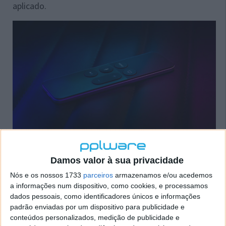
aplicado.
Outra novidade, esta no campo oposto, com o fim do
Damos valor à sua privacidade
suporte para as versões de 32 bits do iOS. O Kodi irá
assim deixar de suportar algumas das versões mais
Nós e os nossos 1733
parceiros
armazenamos e/ou acedemos
antigas deste sistema. A decisão aqui foi complicada
a informações num dispositivo, como cookies, e processamos
de tomar, mas vem facilitar desenvolvimentos
dados pessoais, como identificadores únicos e informações
futuros.
padrão enviadas por um dispositivo para publicidade e
conteúdos personalizados, medição de publicidade e