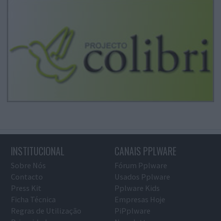
INSTITUCIONAL
CANAIS PPLWARE
Sobre Nós
Fórum Pplware
Contacto
Usados Pplware
Press Kit
Pplware Kids
Ficha Técnica
Empresas Hoje
Regras de Utilização
PiPplware