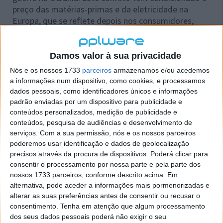
preço das matérias-primas e da eletricidade na
Europa, que se reflete depois nos consumidores,
como foi o caso da Tesla.
Uma das maiores vantagens dos carros elétricos é o
Damos valor à sua privacidade
seu custo de utilização, muito menor do que os com
Nós e os nossos 1733
parceiros
armazenamos e/ou acedemos
motores de combustão interna. Isso resulta de a
a informações num dispositivo, como cookies, e processamos
eletricidade ter um preço normalmente muito mais
dados pessoais, como identificadores únicos e informações
barato do que a gasolina ou gasóleo. Ainda assim, e
padrão enviadas por um dispositivo para publicidade e
mesmo com custos mais constantes, é afetada por
conteúdos personalizados, medição de publicidade e
flutuações nas tarifas de eletricidade.
conteúdos, pesquisa de audiências e desenvolvimento de
serviços.
Com a sua permissão, nós e os nossos parceiros
poderemos usar identificação e dados de geolocalização
precisos através da procura de dispositivos. Poderá clicar para
consentir o processamento por nossa parte e pela parte dos
Este artigo tem mais de um ano
nossos 1733 parceiros, conforme descrito acima. Em
alternativa, pode aceder a informações mais pormenorizadas e
alterar as suas preferências antes de consentir ou recusar o
Acompanhe o Pplware no Google Notícias
consentimento.
Tenha em atenção que algum processamento
dos seus dados pessoais poderá não exigir o seu