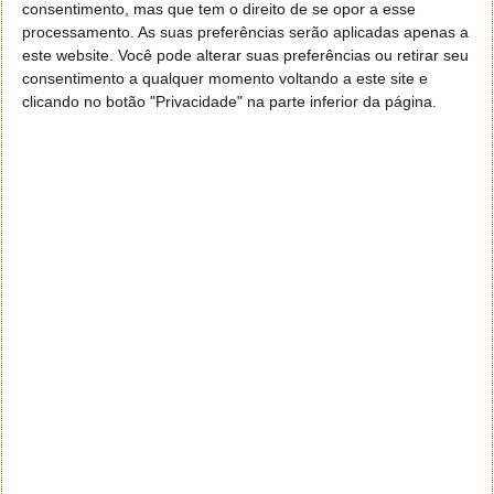
consentimento, mas que tem o direito de se opor a esse
Proponha uma correção, faça uma sugestão
processamento. As suas preferências serão aplicadas apenas a
este website. Você pode alterar suas preferências ou retirar seu
consentimento a qualquer momento voltando a este site e
Autor:
Pedro Simões
clicando no botão "Privacidade" na parte inferior da página.
Tags:
carregamento
europa
preço
Supercharger
Tesla
PRÓXIMO ARTIGO
Find My Device: Google dá ao Android a forma de
encontrar dispositivos de outros utilizadores
ARTIGO ANTERIOR
Google está a tentar acabar com o bloqueio de
publicidade no YouTube