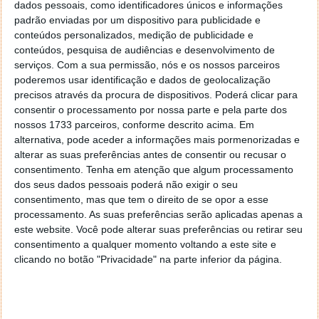
Este tipo de meio de transporte é ideal para
dados pessoais, como identificadores únicos e informações
deslocações pequenas, podendo ser um
padrão enviadas por um dispositivo para publicidade e
complemento para evitar levar o carro para a
conteúdos personalizados, medição de publicidade e
conteúdos, pesquisa de audiências e desenvolvimento de
confusão de uma cidade onde é difícil estacionar, ou
serviços.
Com a sua permissão, nós e os nossos parceiros
mesmo um complemento a outro meio de transporte
poderemos usar identificação e dados de geolocalização
coletivo. É ideal também para aquelas deslocações
precisos através da procura de dispositivos. Poderá clicar para
de poucos quilómetros ou mesmo metros, em que se
consentir o processamento por nossa parte e pela parte dos
perde muito tempo a tirar o carro da garagem e a
nossos 1733 parceiros, conforme descrito acima. Em
estacionar.
alternativa, pode aceder a informações mais pormenorizadas e
alterar as suas preferências antes de consentir ou recusar o
A
Scooter elétrica Bezior S1
está disponível apenas
consentimento.
Tenha em atenção que algum processamento
em preto por 549,99 € com o código de desconto
dos seus dados pessoais poderá não exigir o seu
JC3Z86W99EK1.
consentimento, mas que tem o direito de se opor a esse
processamento. As suas preferências serão aplicadas apenas a
este website. Você pode alterar suas preferências ou retirar seu
Scooter elétrica Bezior S1
consentimento a qualquer momento voltando a este site e
clicando no botão "Privacidade" na parte inferior da página.
Este artigo tem mais de um ano