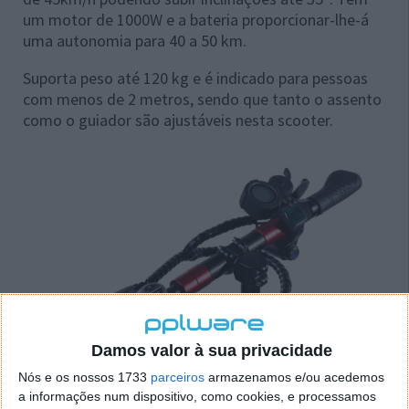
um motor de 1000W e a bateria proporcionar-lhe-á
uma autonomia para 40 a 50 km.
Suporta peso até 120 kg e é indicado para pessoas
com menos de 2 metros, sendo que tanto o assento
como o guiador são ajustáveis nesta scooter.
Damos valor à sua privacidade
Nós e os nossos 1733
parceiros
armazenamos e/ou acedemos
a informações num dispositivo, como cookies, e processamos