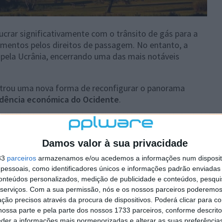
lucrar significativamente com o trânsito de gás para a
amentos pelos direitos de passagem. No entanto, a
o pela Ucrânia, encerrando uma das mais notáveis
trou uma nova forma de reconfigurar o panorama
dência económica do Ocidente
.
e dominante no mercado de urânio, controlando 27%
Damos valor à sua privacidade
39% do mercado global de enriquecimento.
33
parceiros
armazenamos e/ou acedemos a informações num dispositi
essoais, como identificadores únicos e informações padrão enviadas 
 a Eslováquia continuam a defender a cooperação com a
conteúdos personalizados, medição de publicidade e conteúdos, pesqui
sões no interior da União Europeia. Viktor Orbán e
serviços.
Com a sua permissão, nós e os nossos parceiros poderemos 
a colaboração comprometeria a produção elétrica nos
ção precisos através da procura de dispositivos. Poderá clicar para co
ossa parte e pela parte dos nossos 1733 parceiros, conforme descrit
eder a informações mais pormenorizadas e alterar as suas preferência