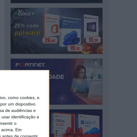
vo, como cookies, e
por um dispositivo
sa de audiências e
usar identificação e
nsentir o
o acima. Em
s antes de consentir