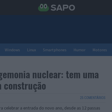
Windows
Linux
Smartphones
Humor
Motores
egemonia nuclear: tem uma
m construção
25 COMENTÁRIOS
ra celebrar a entrada do novo ano, desde as 12 passas