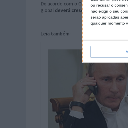
De acordo com o Organismo Internaciona
ou recusar o consen
global
deverá crescer 155% até 2050
, 
não exigir o seu co
serão aplicadas apen
qualquer momento vol
Leia também:
M