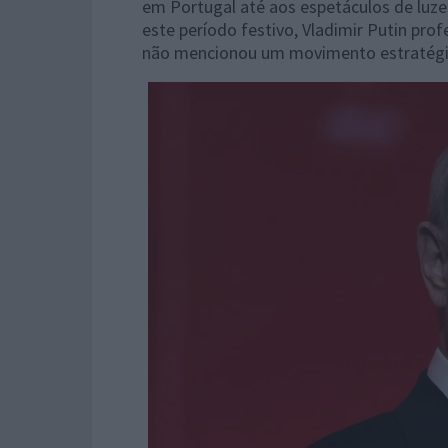
em Portugal até aos espetáculos de luze
este período festivo, Vladimir Putin prof
não mencionou um movimento estratégico