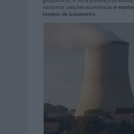
geopolíticos. A forte presença da Rússi
contornar sanções económicas
e manter
tempos de isolamento
.