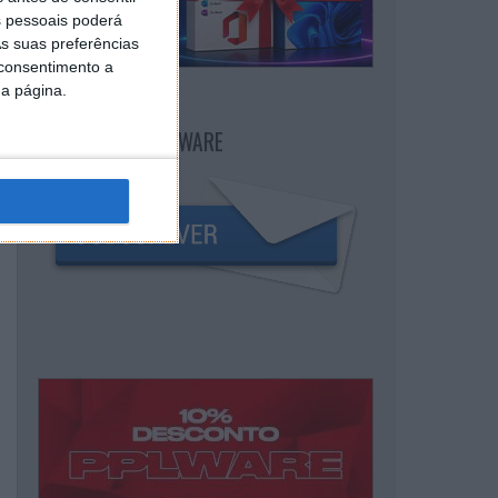
 pessoais poderá
s suas preferências
 consentimento a
da página.
NEWSLETTER PPLWARE