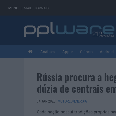
MENU
MAIL
JORNAIS
Análises
Apple
Ciência
Android
Rússia procura a h
dúzia de centrais e
04 JAN 2025
·
MOTORES/ENERGIA
Cada nação possui tradições próprias pa