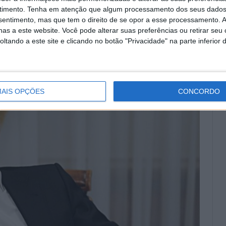
l de Energia Atómica, a capacidade de geração nuclear
timento.
Tenha em atenção que algum processamento dos seus dados
alcançando 950 gigawatts.
nsentimento, mas que tem o direito de se opor a esse processamento. A
as a este website. Você pode alterar suas preferências ou retirar seu
tando a este site e clicando no botão "Privacidade" na parte inferior 
AIS OPÇÕES
CONCORDO