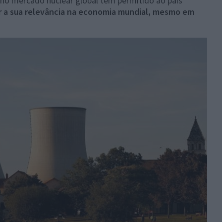
a no mercado nuclear global tem permitido ao país
 a sua relevância na economia mundial, mesmo em