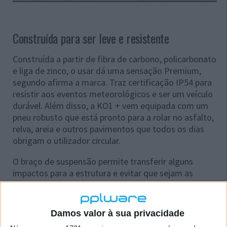
Construída para ser leve e resistente
Construída a partir de fibra de carbono, policarbonato
e liga de zinco, o usar dá uma sensação Premium,
segundo afirma a marca. Traz certificação IP54 para
resistir aos eventos meteorológicos e ser um veículo
durável. Além disso, a KO1 + vem equipada com um
pneu robusto que está pronto para a rolar no asfalto,
relva, areia e outros pavimentos que todos os dias
obrigam o utilizador circular.
O braço de suspensão permite transferir alguns
impactos para a estrutura e evitar que sejam as
costas a aguentar.
Damos valor à sua privacidade