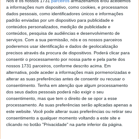
Nós e os nossos 1731
parceiros
armazenamos e/ou acedemos
a informações num dispositivo, como cookies, e processamos
dados pessoais, como identificadores únicos e informações
padrão enviadas por um dispositivo para publicidade e
conteúdos personalizados, medição de publicidade e
conteúdos, pesquisa de audiências e desenvolvimento de
serviços.
Com a sua permissão, nós e os nossos parceiros
poderemos usar identificação e dados de geolocalização
precisos através da procura de dispositivos. Poderá clicar para
consentir o processamento por nossa parte e pela parte dos
nossos 1731 parceiros, conforme descrito acima. Em
alternativa, pode aceder a informações mais pormenorizadas e
alterar as suas preferências antes de consentir ou recusar o
A empresa equipou a scooter com um sistema que a
consentimento.
Tenha em atenção que algum processamento
mantém sempre em pé. Ao passo que os sensores,
dos seus dados pessoais poderá não exigir o seu
que equipam o veículo, permitem ao utilizador uma
consentimento, mas que tem o direito de se opor a esse
processamento. As suas preferências serão aplicadas apenas a
adaptação simples. Este para dar início à marcha
este website. Você pode alterar suas preferências ou retirar seu
deve inclinar-se para a frente. Posteriormente, para
consentimento a qualquer momento voltando a este site e
abrandar e parar, volta à posição inicial. Traz um
clicando no botão "Privacidade" na parte inferior da página.
pedal de cada lado para que possa transportar uma
pessoa e esses pedais permitem dar a direção à roda.