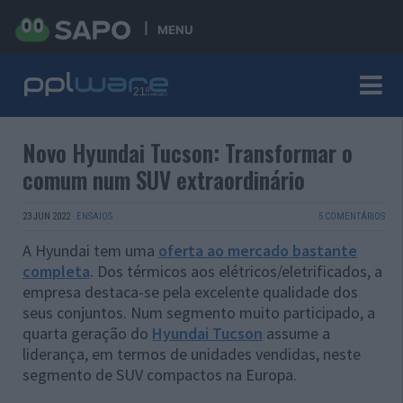
MENU
Novo Hyundai Tucson: Transformar o
comum num SUV extraordinário
23 JUN 2022
·
ENSAIOS
5 COMENTÁRIOS
A Hyundai tem uma
oferta ao mercado bastante
completa
. Dos térmicos aos elétricos/eletrificados, a
empresa destaca-se pela excelente qualidade dos
seus conjuntos. Num segmento muito participado, a
quarta geração do
Hyundai Tucson
assume a
liderança, em termos de unidades vendidas, neste
segmento de SUV compactos na Europa.