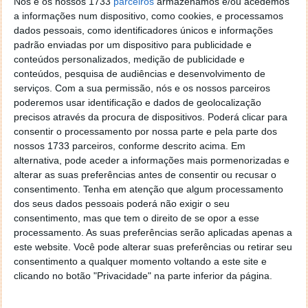
De dimensão considerável (4,5 metros de
Nós e os nossos 1733
parceiros
armazenamos e/ou acedemos
comprimento; 1,87 metros de largura; e 1,65 metros
a informações num dispositivo, como cookies, e processamos
dados pessoais, como identificadores únicos e informações
de altura), garante uma bagageira com capacidade
padrão enviadas por um dispositivo para publicidade e
para 580 litros. Além disso, conta com 2,68 metros de
conteúdos personalizados, medição de publicidade e
distância entre os eixos. Não se assustem, é grande,
conteúdos, pesquisa de audiências e desenvolvimento de
mas domável.
serviços.
Com a sua permissão, nós e os nossos parceiros
poderemos usar identificação e dados de geolocalização
precisos através da procura de dispositivos. Poderá clicar para
consentir o processamento por nossa parte e pela parte dos
nossos 1733 parceiros, conforme descrito acima. Em
alternativa, pode aceder a informações mais pormenorizadas e
alterar as suas preferências antes de consentir ou recusar o
consentimento.
Tenha em atenção que algum processamento
dos seus dados pessoais poderá não exigir o seu
Um dos trunfos desta nova versão é o redesenho
consentimento, mas que tem o direito de se opor a esse
mais europeu, mais atraente, sem ser radical, apenas
processamento. As suas preferências serão aplicadas apenas a
com cara de um carro imponente. Aliás, a sua frente é
este website. Você pode alterar suas preferências ou retirar seu
um exemplo disso. Gostamos bastante da frente que
consentimento a qualquer momento voltando a este site e
mantém o traço europeu da marca asiática.
clicando no botão "Privacidade" na parte inferior da página.
O novo Hyundai Tucson conta com os seus grupos