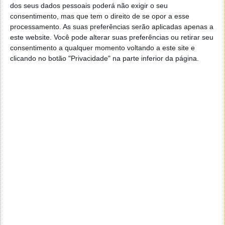
Los Angeles tem planos para uns Jogos "sem
dos seus dados pessoais poderá não exigir o seu
consentimento, mas que tem o direito de se opor a esse
carros"
processamento. As suas preferências serão aplicadas apenas a
este website. Você pode alterar suas preferências ou retirar seu
Além disto, Karen Bass partilhou que Los Angeles vai
consentimento a qualquer momento voltando a este site e
trabalhar com as empresas locais para reduzir o
clicando no botão "Privacidade" na parte inferior da página.
tráfego automóvel na cidade em geral, durante os
Jogos Olímpicos de 2028
, incentivando a que se
concentrem no trabalho remoto e na alteração dos
horários de trabalho, sempre que possível, por forma
a retirar o maior número possível de carros da
estrada durante os 17 dias.
Mais, Los Angeles quer colocar 3000 autocarros nas
estradas, pedindo-os emprestados a todo o país, no
sentido de ajudar a transportar as pessoas entre os
locais dos jogos.
Se a cidade for bem-sucedida, o tráfego automóvel
poderá vir mesmo a ser proibido nos recintos dos