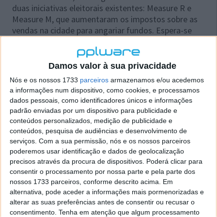
duas iniciativas eleitorais existentes: Measure R e
Measure M, que aumentaram os impostos sobre as
vendas na cidade para angariar fundos. Espera-se
que ambas reúnam mais de 100 mil milhões de
dólares para melhorar os sistemas de transportes da
cidade.
Damos valor à sua privacidade
Nós e os nossos 1733
parceiros
armazenamos e/ou acedemos
a informações num dispositivo, como cookies, e processamos
dados pessoais, como identificadores únicos e informações
padrão enviadas por um dispositivo para publicidade e
conteúdos personalizados, medição de publicidade e
conteúdos, pesquisa de audiências e desenvolvimento de
serviços.
Com a sua permissão, nós e os nossos parceiros
poderemos usar identificação e dados de geolocalização
precisos através da procura de dispositivos. Poderá clicar para
consentir o processamento por nossa parte e pela parte dos
nossos 1733 parceiros, conforme descrito acima. Em
alternativa, pode aceder a informações mais pormenorizadas e
alterar as suas preferências antes de consentir ou recusar o
consentimento.
Tenha em atenção que algum processamento