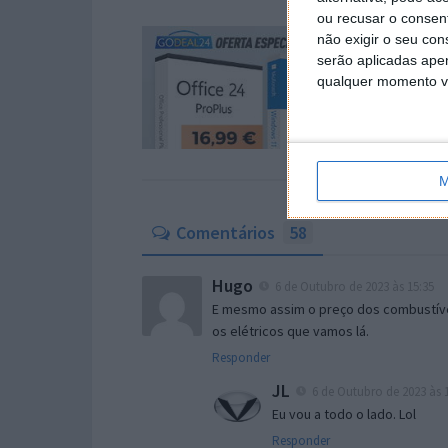
ou recusar o consen
não exigir o seu co
serão aplicadas apen
qualquer momento vol
M
Comentários
58
Hugo
6 de Outubro de 2023 às 15:35
E mesmo assim o preço dos combustívei
os elétricos que vamos lá.
Responder
JL
6 de Outubro de 2023 às 
Eu vou a todo o lado. Lol
Responder