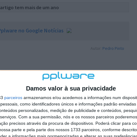
 artigo tem mais de um ano
plware no Google Notícias
Autor:
Pedro Pinto
Damos valor à sua privacidade
PRÓXIMO ARTIGO
33
parceiros
armazenamos e/ou acedemos a informações num dispositi
iais
“Termómetro voador” envia as primeiras
essoais, como identificadores únicos e informações padrão enviadas 
 Lua
imagens térmicas dos pontos críticos da Terra
conteúdos personalizados, medição de publicidade e conteúdos, pesqui
serviços.
Com a sua permissão, nós e os nossos parceiros poderemos 
ção precisos através da procura de dispositivos. Poderá clicar para co
ossa parte e pela parte dos nossos 1733 parceiros, conforme descrit
eder a informações mais pormenorizadas e alterar as suas preferência