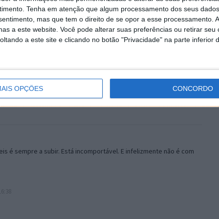
timento.
Tenha em atenção que algum processamento dos seus dados
nsentimento, mas que tem o direito de se opor a esse processamento. A
as a este website. Você pode alterar suas preferências ou retirar seu
tando a este site e clicando no botão "Privacidade" na parte inferior 
AIS OPÇÕES
CONCORDO
s é sempre a subir. Está incomportável. E infelizmente não é com
16:38