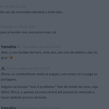
ro de 2023 às 22:16
não vais de certezinha absoluta a todo lado…
e Outubro de 2023 às 22:43
 para a lua não vou, nem para o mar. Lol
r
Yamahia
7 de Outubro de 2023 às 23:36
Aliás, o seu familiar de Paris, este ano, ate veio de elektro, não foi
@JL?
JL
8 de Outubro de 2023 às 10:29
Óbvio, os combustíveis ainda se pagam, com estes só se paga as
portagens.
Viagens na Europa ? Isso é problema ? Tem de mudar de zona, seja
difícil, África, e apenas na zona central até porque já começam a
haver também postos de borla.
Yamahia
8 de Outubro de 2023 às 12:42