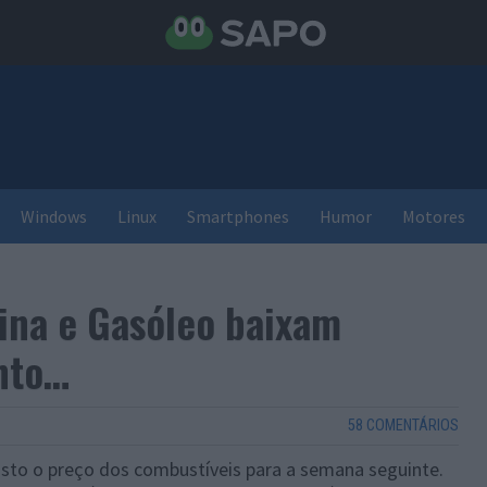
Windows
Linux
Smartphones
Humor
Motores
ina e Gasóleo baixam
nto…
58 COMENTÁRIOS
visto o preço dos combustíveis para a semana seguinte.