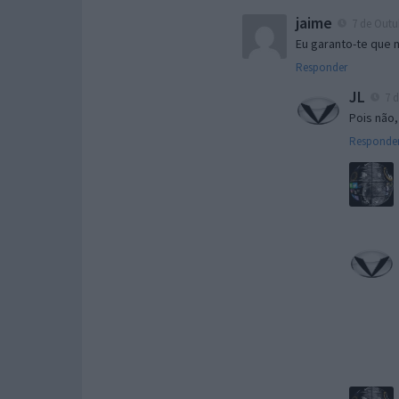
jaime
7 de Outub
Eu garanto-te que 
Responder
JL
7 d
Pois não,
Responde