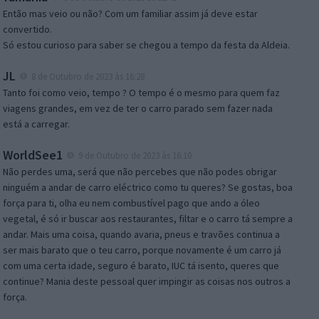
Então mas veio ou não? Com um familiar assim já deve estar
convertido.
Só estou curioso para saber se chegou a tempo da festa da Aldeia.
JL
8 de Outubro de 2023 às 16:28
Tanto foi como veio, tempo ? O tempo é o mesmo para quem faz
viagens grandes, em vez de ter o carro parado sem fazer nada
está a carregar.
WorldSee1
9 de Outubro de 2023 às 16:10
Não perdes uma, será que não percebes que não podes obrigar
ninguém a andar de carro eléctrico como tu queres? Se gostas, boa
força para ti, olha eu nem combustível pago que ando a óleo
vegetal, é só ir buscar aos restaurantes, filtar e o carro tá sempre a
andar. Mais uma coisa, quando avaria, pneus e travões continua a
ser mais barato que o teu carro, porque novamente é um carro já
com uma certa idade, seguro é barato, IUC tá isento, queres que
continue? Mania deste pessoal quer impingir as coisas nos outros a
força.