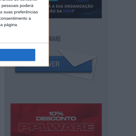
 pessoais poderá
s suas preferências
 consentimento a
da página.
NEWSLETTER PPLWARE