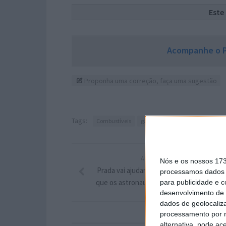
Este
Acompanhe o P
Proponha uma correção, faça uma sugestão
Tags:
Combustíveis
gasóleo
gasolina
ARTIGO ANTERIOR
Nós e os nossos 17
Prada vai ajudar a projetar os fatos espac
processamos dados p
que os astronautas da Artemis usarão na
para publicidade e 
desenvolvimento de 
dados de geolocaliza
processamento por n
alternativa, pode ac