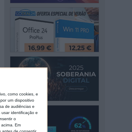
vo, como cookies, e
por um dispositivo
sa de audiências e
usar identificação e
nsentir o
o acima. Em
s antes de consentir