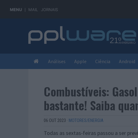
MENU
MAIL
JORNAIS
Análises
Apple
Ciência
Android
Combustíveis: Gasol
bastante! Saiba qua
06 OUT 2023
·
MOTORES/ENERGIA
Todas as sextas-feiras passou a ser pre