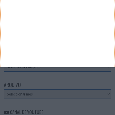
Teste a velocidade da sua Internet
CATEGORIAS
Categorias
ARQUIVO
Arquivo
CANAL DE YOUTUBE