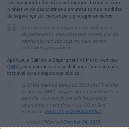
funcionamento dos táxis autónomos da Cruise, com
o objetivo de descobrir se a empresa tomou medidas
de segurança suficientes para proteger os peões.
Com base no desempenho dos veículos, o
departamento determina que os veículos da
fabricante não são seguros para serem
utilizados pelo público.
Apontou a California Department of Motor Vehicles
(
DMV
), num comunicado, sublinhando "um risco não
razoável para a segurança pública".
(1/6) We learned today at 10:30 am PT of the
California DMV’s suspension of our driverless
permits. As a result, we will be pausing
operations of our driverless AVs in San
Francisco.
https://t.co/A5HAV2WUv7
— cruise (@Cruise)
October 24, 2023