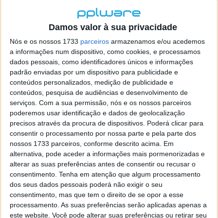
Além disso, a entidade disse que os "veículos da
Cruise podem não ter a capacidade de responder de
Damos valor à sua privacidade
forma segura e adequada durante incidentes que
envolvam um peão".
Nós e os nossos 1733
parceiros
armazenamos e/ou acedemos
a informações num dispositivo, como cookies, e processamos
Após os vários incidentes, a DMV propôs que a Cruise
dados pessoais, como identificadores únicos e informações
continuasse a oferecer os seus serviços na Califórnia,
padrão enviadas por um dispositivo para publicidade e
conteúdos personalizados, medição de publicidade e
mas incluísse um supervisor humano ao volante. Uma
conteúdos, pesquisa de audiências e desenvolvimento de
vez que a General Motors recusou exercer desta
serviços.
Com a sua permissão, nós e os nossos parceiros
forma, as autoridades decidiram suspender
poderemos usar identificação e dados de geolocalização
imediatamente as atividades de toda a frota.
precisos através da procura de dispositivos. Poderá clicar para
consentir o processamento por nossa parte e pela parte dos
Apesar da saída da Cruise das estradas, é possível
nossos 1733 parceiros, conforme descrito acima. Em
que a Califórnia decida a favor do seu regresso,
alternativa, pode aceder a informações mais pormenorizadas e
assim que a fabricante asseverar que os seus veículos
alterar as suas preferências antes de consentir ou recusar o
são seguros para circular de forma autónoma,
consentimento.
Tenha em atenção que algum processamento
lidando, de forma correta, com os outros carros e
dos seus dados pessoais poderá não exigir o seu
com os peões.
consentimento, mas que tem o direito de se opor a esse
processamento. As suas preferências serão aplicadas apenas a
este website. Você pode alterar suas preferências ou retirar seu