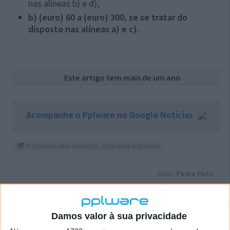
nas alíneas b) e d);
b) (euro) 60 a (euro) 300, se se tratar do
disposto nas alíneas a) e c).
Este artigo tem mais de um ano
Acompanhe o Pplware no Google Notícias
Proponha uma correção, faça uma sugestão
Autor:
Pedro Pinto
Damos valor à sua privacidade
PRÓXIMO ARTIGO