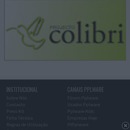
INSTITUCIONAL
CANAIS PPLWARE
Sobre Nós
Fórum Pplware
Contacto
Usados Pplware
Press Kit
Pplware Kids
Ficha Técnica
Empresas Hoje
Regras de Utilização
PiPplware