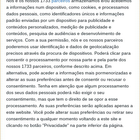
Nós e os nossos 1733
parceiros
armazenamos e/ou acedemos
A cafeína pode afetar a gordura corporal e o risco de
a informações num dispositivo, como cookies, e processamos
diabetes, diz estudo
dados pessoais, como identificadores únicos e informações
padrão enviadas por um dispositivo para publicidade e
conteúdos personalizados, medição de publicidade e
ARTIGO ANTERIOR
conteúdos, pesquisa de audiências e desenvolvimento de
Uma das séries mais populares da Apple TV+ está de
serviços.
Com a sua permissão, nós e os nossos parceiros
volta com terceira temporada
poderemos usar identificação e dados de geolocalização
precisos através da procura de dispositivos. Poderá clicar para
consentir o processamento por nossa parte e pela parte dos
nossos 1733 parceiros, conforme descrito acima. Em
alternativa, pode aceder a informações mais pormenorizadas e
alterar as suas preferências antes de consentir ou recusar o
consentimento.
Tenha em atenção que algum processamento
dos seus dados pessoais poderá não exigir o seu
consentimento, mas que tem o direito de se opor a esse
processamento. As suas preferências serão aplicadas apenas a
este website. Você pode alterar suas preferências ou retirar seu
consentimento a qualquer momento voltando a este site e
clicando no botão "Privacidade" na parte inferior da página.
Comentários
37