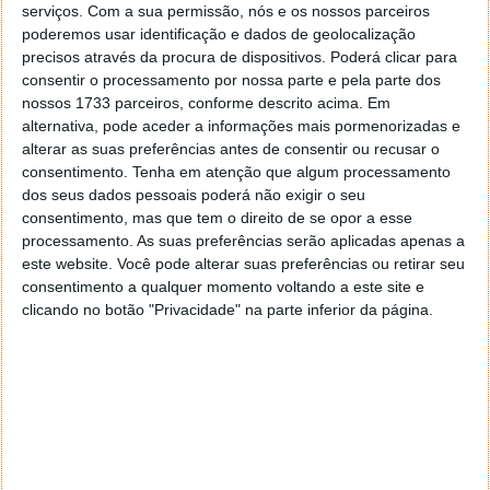
indignação provou que os limites de velocidade
serviços.
Com a sua permissão, nós e os nossos parceiros
estavam completamente desatualizados
para
poderemos usar identificação e dados de geolocalização
aqueles veículos de combustão e, por isso, pouco
precisos através da procura de dispositivos. Poderá clicar para
consentir o processamento por nossa parte e pela parte dos
tempo depois,
o limite de velocidade foi
nossos 1733 parceiros, conforme descrito acima. Em
aumentado
para uns razoáveis 14 mph (pouco mais
alternativa, pode aceder a informações mais pormenorizadas e
de 22 km/h).
alterar as suas preferências antes de consentir ou recusar o
consentimento.
Tenha em atenção que algum processamento
Mas isto não ficou por aqui. Arnold também era
dos seus dados pessoais poderá não exigir o seu
conhecido pelo seu manuseamento dos veículos.
consentimento, mas que tem o direito de se opor a esse
Obteve uma licença para vender automóveis Karl
processamento. As suas preferências serão aplicadas apenas a
Benz
ligeiramente modificados no Reino Unido, com
este website. Você pode alterar suas preferências ou retirar seu
produção local sob o nome Arnold Motor Carriage.
consentimento a qualquer momento voltando a este site e
Um automóvel com o qual conseguiu vencer a
clicando no botão "Privacidade" na parte inferior da página.
primeira Emancipation Race, que ligava Londres a
Brighton (87 quilómetros de distância) e que serviu
para multiplicar as vendas de automóveis.
Leia também...