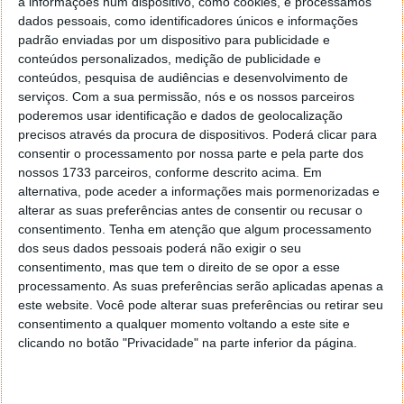
todos os que têm o Windows 11 instalado.
a informações num dispositivo, como cookies, e processamos
dados pessoais, como identificadores únicos e informações
padrão enviadas por um dispositivo para publicidade e
conteúdos personalizados, medição de publicidade e
conteúdos, pesquisa de audiências e desenvolvimento de
Este artigo tem mais de um ano
serviços.
Com a sua permissão, nós e os nossos parceiros
poderemos usar identificação e dados de geolocalização
precisos através da procura de dispositivos. Poderá clicar para
consentir o processamento por nossa parte e pela parte dos
Acompanhe o Pplware no Google Notícias
nossos 1733 parceiros, conforme descrito acima. Em
alternativa, pode aceder a informações mais pormenorizadas e
alterar as suas preferências antes de consentir ou recusar o
Proponha uma correção, faça uma sugestão
consentimento.
Tenha em atenção que algum processamento
dos seus dados pessoais poderá não exigir o seu
Autor:
Pedro Simões
consentimento, mas que tem o direito de se opor a esse
processamento. As suas preferências serão aplicadas apenas a
este website. Você pode alterar suas preferências ou retirar seu
consentimento a qualquer momento voltando a este site e
Tags:
ficheiros
Microsoft
partilhar
Windows 11
clicando no botão "Privacidade" na parte inferior da página.
PRÓXIMO ARTIGO