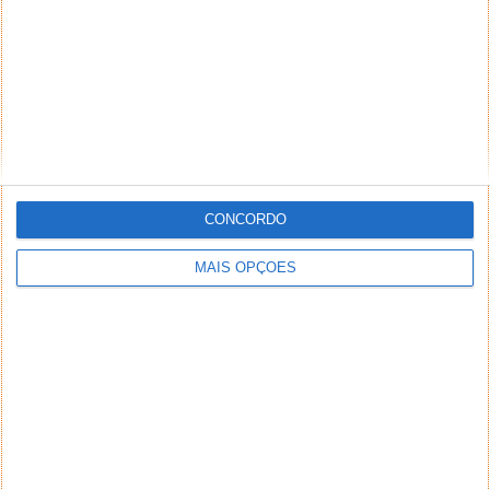
*
*
Nome
Email
Notifique-me de novos comentários por e-mail.
Também se pode
inscrever
sem comentar.
CONCORDO
MAIS OPÇÕES
Aviso: Todo e qualquer texto publicado na internet
através deste sistema não reflete,
necessariamente, a opinião deste site ou do(s)
seu(s) autor(es). Os comentários publicados
através deste sistema são de exclusiva e integral