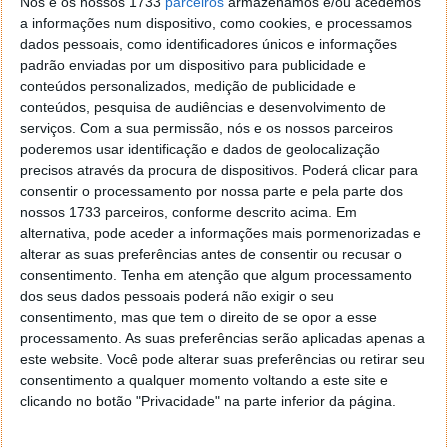
provado que está já a ultrapassar outros sistemas e a
Nós e os nossos 1733
parceiros
armazenamos e/ou acedemos
a informações num dispositivo, como cookies, e processamos
iniciar a sua cavalgada até ao topo.
dados pessoais, como identificadores únicos e informações
padrão enviadas por um dispositivo para publicidade e
conteúdos personalizados, medição de publicidade e
conteúdos, pesquisa de audiências e desenvolvimento de
Este artigo tem mais de um ano
serviços.
Com a sua permissão, nós e os nossos parceiros
poderemos usar identificação e dados de geolocalização
precisos através da procura de dispositivos. Poderá clicar para
consentir o processamento por nossa parte e pela parte dos
Acompanhe o Pplware no Google Notícias
nossos 1733 parceiros, conforme descrito acima. Em
alternativa, pode aceder a informações mais pormenorizadas e
alterar as suas preferências antes de consentir ou recusar o
Proponha uma correção, faça uma sugestão
consentimento.
Tenha em atenção que algum processamento
dos seus dados pessoais poderá não exigir o seu
Autor:
Pedro Simões
consentimento, mas que tem o direito de se opor a esse
processamento. As suas preferências serão aplicadas apenas a
este website. Você pode alterar suas preferências ou retirar seu
consentimento a qualquer momento voltando a este site e
Tags:
estatísticas
Microsoft
números
Windows
windows 10
clicando no botão "Privacidade" na parte inferior da página.
Windows 8