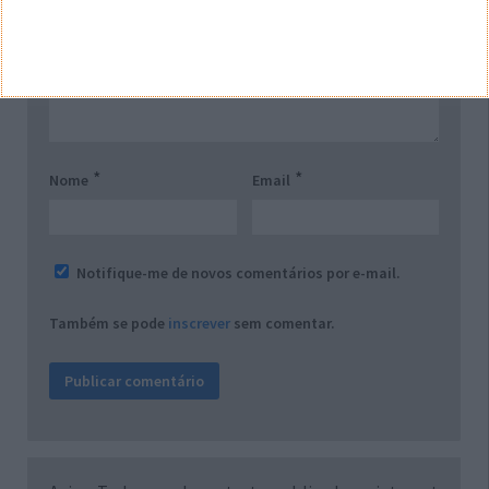
Comentário
*
*
Nome
Email
Notifique-me de novos comentários por e-mail.
Também se pode
inscrever
sem comentar.