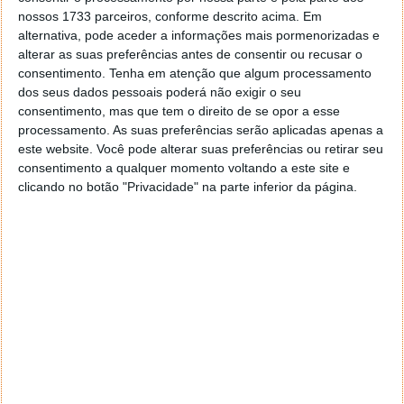
nossos 1733 parceiros, conforme descrito acima. Em
alternativa, pode aceder a informações mais pormenorizadas e
alterar as suas preferências antes de consentir ou recusar o
Este artigo tem mais de um ano
consentimento.
Tenha em atenção que algum processamento
dos seus dados pessoais poderá não exigir o seu
consentimento, mas que tem o direito de se opor a esse
processamento. As suas preferências serão aplicadas apenas a
Acompanhe o Pplware no Google Notícias
este website. Você pode alterar suas preferências ou retirar seu
consentimento a qualquer momento voltando a este site e
clicando no botão "Privacidade" na parte inferior da página.
Proponha uma correção, faça uma sugestão
Autor:
Pedro Simões
Tags:
ferramenta
funcionalidades
Microsoft
software
Windows 11