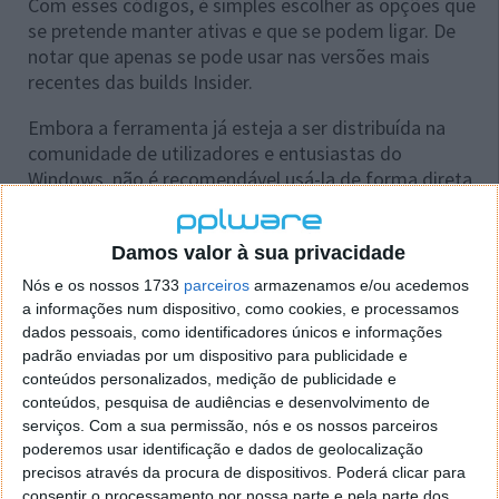
Com esses códigos, é simples escolher as opções que
se pretende manter ativas e que se podem ligar. De
notar que apenas se pode usar nas versões mais
recentes das builds Insider.
Embora a ferramenta já esteja a ser distribuída na
comunidade de utilizadores e entusiastas do
Windows, não é recomendável usá-la de forma direta
e pela maioria dos utilizadores do sistema da
Microsoft. Quem o fizer deve estar ciente que este é
Damos valor à sua privacidade
uma ferramenta criada para os programadores que
desenvolvem o Windows 11.
Nós e os nossos 1733
parceiros
armazenamos e/ou acedemos
a informações num dispositivo, como cookies, e processamos
Tal como acontece com outras versões, esta
dados pessoais, como identificadores únicos e informações
alteração poderá trazer instabilidade e problemas
padrão enviadas por um dispositivo para publicidade e
para os utilizadores. Deve ser usada com limites e
conteúdos personalizados, medição de publicidade e
sempre para melhorar o Windows 11, tal como a
conteúdos, pesquisa de audiências e desenvolvimento de
Microsoft o faz. Além disso, é importante que os
serviços.
Com a sua permissão, nós e os nossos parceiros
poderemos usar identificação e dados de geolocalização
utilizadores se mantenham nas versões de testes
precisos através da procura de dispositivos. Poderá clicar para
insiders do Windows 11.
consentir o processamento por nossa parte e pela parte dos