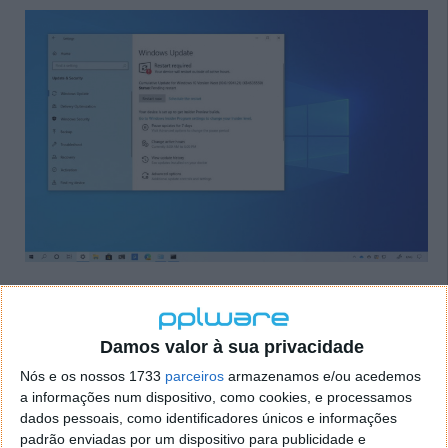
Atualização forçada aos utilizadores
Todos os que estão na versão 1809 e quiserem por
Damos valor à sua privacidade
agora evitar a sua instalação, podem recorrer a um
Nós e os nossos 1733
parceiros
armazenamos e/ou acedemos
truque. Bastará atualizar para uma das outras
a informações num dispositivo, como cookies, e processamos
versões entretanto lançadas e que vão ter suporte da
dados pessoais, como identificadores únicos e informações
Microsoft por mais alguns meses. Assim evitam os
padrão enviadas por um dispositivo para publicidade e