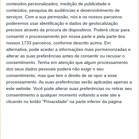
problemas atuais da versão 2004.
conteúdos personalizados, medição de publicidade e
conteúdos, pesquisa de audiências e desenvolvimento de
Pode parecer uma medida estranha da Microsoft,
serviços.
Com a sua permissão, nós e os nossos parceiros
mas a gigante do software garante assim a proteção
poderemos usar identificação e dados de geolocalização
do Windows 10. Ao forçar a nova versão, os sistemas
precisos através da procura de dispositivos. Poderá clicar para
ficam assima atualizados e com todas as novidades
consentir o processamento por nossa parte e pela parte dos
criadas recentemente.
nossos 1733 parceiros, conforme descrito acima. Em
alternativa, pode aceder a informações mais pormenorizadas e
alterar as suas preferências antes de consentir ou recusar o
consentimento.
Tenha em atenção que algum processamento
dos seus dados pessoais poderá não exigir o seu
Este artigo tem mais de um ano
consentimento, mas que tem o direito de se opor a esse
processamento. As suas preferências serão aplicadas apenas a
este website. Você pode alterar suas preferências ou retirar seu
Acompanhe o Pplware no Google Notícias
consentimento a qualquer momento voltando a este site e
clicando no botão "Privacidade" na parte inferior da página.
Proponha uma correção, faça uma sugestão
Autor:
Pedro Simões