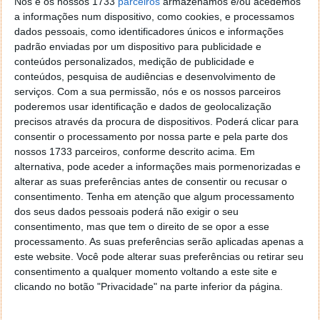
Nós e os nossos 1733
parceiros
armazenamos e/ou acedemos
utilizadores.
a informações num dispositivo, como cookies, e processamos
dados pessoais, como identificadores únicos e informações
|
Fonte
padrão enviadas por um dispositivo para publicidade e
conteúdos personalizados, medição de publicidade e
conteúdos, pesquisa de audiências e desenvolvimento de
serviços.
Com a sua permissão, nós e os nossos parceiros
poderemos usar identificação e dados de geolocalização
Este artigo tem mais de um ano
precisos através da procura de dispositivos. Poderá clicar para
consentir o processamento por nossa parte e pela parte dos
nossos 1733 parceiros, conforme descrito acima. Em
Acompanhe o Pplware no Google Notícias
alternativa, pode aceder a informações mais pormenorizadas e
alterar as suas preferências antes de consentir ou recusar o
consentimento.
Tenha em atenção que algum processamento
Proponha uma correção, faça uma sugestão
dos seus dados pessoais poderá não exigir o seu
consentimento, mas que tem o direito de se opor a esse
processamento. As suas preferências serão aplicadas apenas a
Autor:
Pedro Simões
este website. Você pode alterar suas preferências ou retirar seu
consentimento a qualquer momento voltando a este site e
clicando no botão "Privacidade" na parte inferior da página.
Tags:
Aplicações
Microsoft
Segurança
windows 10
Windows Sandbox