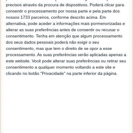
Na verdade, mais pessoas jogavam o jogo de
precisos através da procura de dispositivos. Poderá clicar para
surf Edge, diariamente, do que toda a população
consentir o processamento por nossa parte e pela parte dos
de Huntington Beach, Califórnia, a "Surf City"
nossos 1733 parceiros, conforme descrito acima. Em
original.
alternativa, pode aceder a informações mais pormenorizadas e
E, finalmente, os jogadores ganharam uns
alterar as suas preferências antes de consentir ou recusar o
impressionantes 148 milhões de pontos de
consentimento.
Tenha em atenção que algum processamento
dos seus dados pessoais poderá não exigir o seu
recompensa no Edge – o suficiente para pagar
consentimento, mas que tem o direito de se opor a esse
por 1000 anos de Xbox Game Pass Ultimate!
processamento. As suas preferências serão aplicadas apenas a
Depois de em 2023 o Edge se ter tornado o browser
este website. Você pode alterar suas preferências ou retirar seu
consentimento a qualquer momento voltando a este site e
com tecnologia de IA, a Microsoft não quer ficar por
clicando no botão "Privacidade" na parte inferior da página.
aí. No próximo ano apostará ainda mais na inovação
e trazer para os utilizadores a capacidade de
encontrar, criar e fazer muitos mais do que alguma
vez imaginaram.
A sua presença nativa no Windows vem facilitar este
processo e mesmo nos restantes sistemas tudo é
simples. Bastará antes de mais
instalar
o Edge e
depois usar para descobrir todas as suas