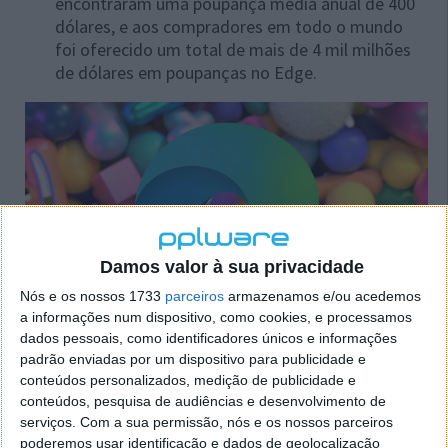
encontraram uma poupança média anual de 400
dólares, e aos compradores em todo o mundo
foi oferecido um total de mais de 4 mil milhões
de dólares em poupanças no Edge.
Damos valor à sua privacidade
Nós e os nossos 1733
parceiros
armazenamos e/ou acedemos
a informações num dispositivo, como cookies, e processamos
dados pessoais, como identificadores únicos e informações
Os utilizadores jogaram quase 9.000 anos de
padrão enviadas por um dispositivo para publicidade e
jogos casuais gratuitos. São mais de 4,7 mil
conteúdos personalizados, medição de publicidade e
milhões de minutos jogados no Microsoft Edge
conteúdos, pesquisa de audiências e desenvolvimento de
serviços.
Com a sua permissão, nós e os nossos parceiros
desde que o recurso foi lançado.
poderemos usar identificação e dados de geolocalização