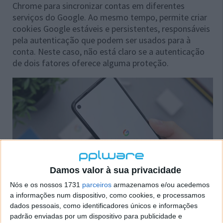
Chrome para sincronizar contas em diferentes
serviços do Google. Ao mesmo tempo, permite criar
cookies Google estáveis ​​e persistentes, responsáveis ​​
pela autenticação que podem ser usados ​​para à
conta. Neste caso, não está claro se a autenticação
de dois fatores oferece alguma proteção.
Damos valor à sua privacidade
Nós e os nossos 1731
parceiros
armazenamos e/ou acedemos
a informações num dispositivo, como cookies, e processamos
Hackers estão a vender este ataque
dados pessoais, como identificadores únicos e informações
padrão enviadas por um dispositivo para publicidade e