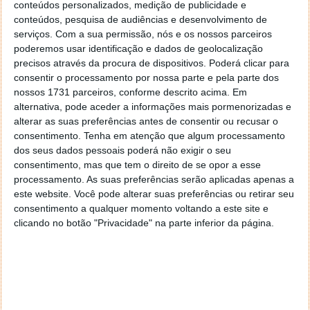
conteúdos personalizados, medição de publicidade e
O mais preocupante é como esse processo de
conteúdos, pesquisa de audiências e desenvolvimento de
recuperação pode ser feito diversas vezes se a vítima
serviços.
Com a sua permissão, nós e os nossos parceiros
nunca souber que foi comprometida. Ainda pior é
poderemos usar identificação e dados de geolocalização
que, mesmo após a mudança da password da Conta
precisos através da procura de dispositivos. Poderá clicar para
do Google, este ataque pode ser usado mais uma vez
consentir o processamento por nossa parte e pela parte dos
pelo atacante para obter acesso à conta.
nossos 1731 parceiros, conforme descrito acima. Em
alternativa, pode aceder a informações mais pormenorizadas e
Vários grupos de hackers, pelo menos seis, têm
alterar as suas preferências antes de consentir ou recusar o
acesso a esta vulnerabilidade e colocaram-na à
consentimento.
Tenha em atenção que algum processamento
venda. Este ataque foi anunciado pela primeira vez
dos seus dados pessoais poderá não exigir o seu
em meados de novembro. Infelizmente, alguns
consentimento, mas que tem o direito de se opor a esse
destes grupos afirmam que já atualizaram o malware
processamento. As suas preferências serão aplicadas apenas a
que vendem e explora esta vulnerabilidade para
este website. Você pode alterar suas preferências ou retirar seu
consentimento a qualquer momento voltando a este site e
combater as medidas que o Google implementou,
clicando no botão "Privacidade" na parte inferior da página.
entretanto, para proteger os utilizadores.
Este artigo tem mais de um ano