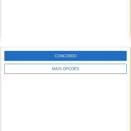
que julgar ofensivos, difamatórios, caluniosos,
preconceituosos ou de alguma forma prejudiciais a
terceiros. Textos de caráter promocional ou
inseridos no sistema sem a devida identificação do
seu autor (nome completo e endereço válido de
email) também poderão ser excluídos.
CONCORDO
PUB
MAIS OPÇÕES