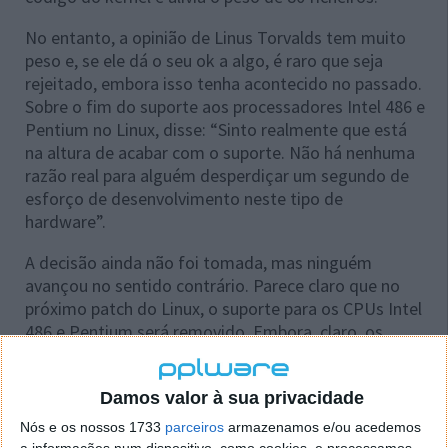
No entanto, a opinião de Linus Torvalds tem muito
peso e, se ele dá o seu ok a algo, é raro que seja
rejeitado, embora isso tenha acontecido no passado.
Sobre o fim do suporte aos processadores Intel 486 e
Pentium no Linux, disse: “Sinto realmente que está
na altura de acabar com o suporte. Não há nenhuma
razão real para alguém desperdiçar um segundo de
esforço de desenvolvimento neste tipo de
hardware”.
A decisão ainda não foi tomada, mas ninguém
avançou no sentido contrário. Parece claro que no
próximo patch do Linux, o suporte para os CPUs Intel
486 e Pentium será removido. Embora, claro, os
utilizadores possam continuar a utilizar a versão
atual ou anteriores.
Damos valor à sua privacidade
Nós e os nossos 1733
parceiros
armazenamos e/ou acedemos
a informações num dispositivo, como cookies, e processamos