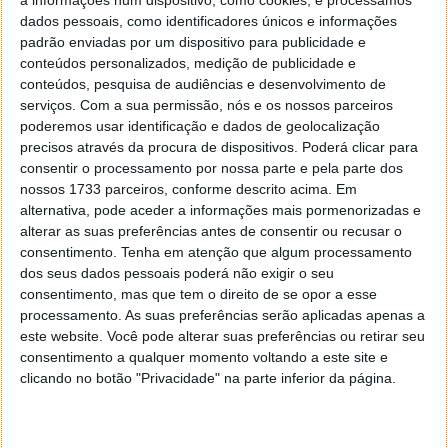
dados pessoais, como identificadores únicos e informações
Este artigo tem mais de um ano
padrão enviadas por um dispositivo para publicidade e
conteúdos personalizados, medição de publicidade e
conteúdos, pesquisa de audiências e desenvolvimento de
Acompanhe o Pplware no Google Notícias
serviços.
Com a sua permissão, nós e os nossos parceiros
poderemos usar identificação e dados de geolocalização
precisos através da procura de dispositivos. Poderá clicar para
Proponha uma correção, faça uma sugestão
consentir o processamento por nossa parte e pela parte dos
nossos 1733 parceiros, conforme descrito acima. Em
alternativa, pode aceder a informações mais pormenorizadas e
Autor:
Pedro Simões
alterar as suas preferências antes de consentir ou recusar o
consentimento.
Tenha em atenção que algum processamento
dos seus dados pessoais poderá não exigir o seu
Tags:
consentimento, mas que tem o direito de se opor a esse
486
Linus Torvalds
Linux
Pentium
processadores
processamento. As suas preferências serão aplicadas apenas a
este website. Você pode alterar suas preferências ou retirar seu
consentimento a qualquer momento voltando a este site e
PRÓXIMO ARTIGO
clicando no botão "Privacidade" na parte inferior da página.
BYD bateu o recorde para o maior número de
entregas de elétricos premium num único dia