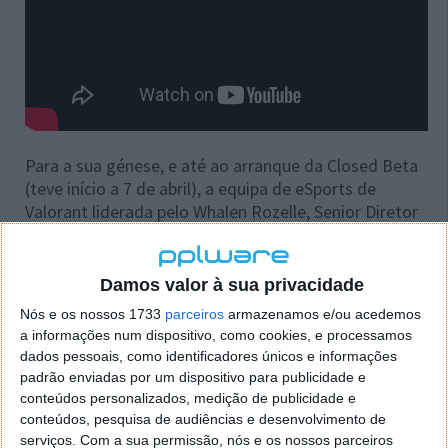
Para a sua génese, e até ao arranque da Closed Beta
(teve início a 7 de abril), a equipa de eSports de
Valorant liderada pelo Whalen Rozelle, Senior Diretor
of Global eSports, reuniu com mais de 100
organizações de eSports para partilhar a sua visão
embrionária e recolher feedback.
Damos valor à sua privacidade
Nós e os nossos 1733
parceiros
armazenamos e/ou acedemos
"
Estamos muito surpreendidos pelo interesse e
a informações num dispositivo, como cookies, e processamos
entusiasmo à volta do Valorant. Temos grandes
dados pessoais, como identificadores únicos e informações
sonhos relativamente ao que este jogo se poderá
padrão enviadas por um dispositivo para publicidade e
tornar enquanto eSport e estamos prontos para
conteúdos personalizados, medição de publicidade e
embarcar numa aventura longa para o alcançar
”
conteúdos, pesquisa de audiências e desenvolvimento de
disse Rozelle. “
O nosso foco principal, para já, é
serviços.
Com a sua permissão, nós e os nossos parceiros