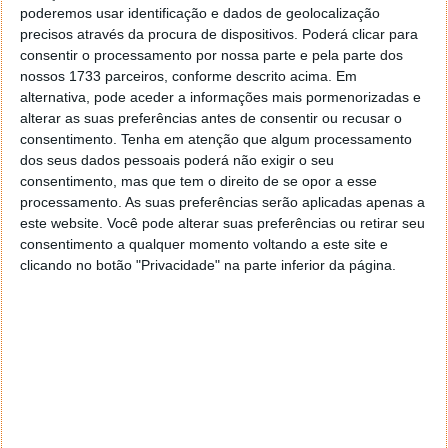
estabelecer parcerias com jogadores, criadores de
poderemos usar identificação e dados de geolocalização
conteúdo, organizadores de torneios e developers,
precisos através da procura de dispositivos. Poderá clicar para
para alicerçar o ecossistema do Valorant
".
consentir o processamento por nossa parte e pela parte dos
nossos 1733 parceiros, conforme descrito acima. Em
alternativa, pode aceder a informações mais pormenorizadas e
alterar as suas preferências antes de consentir ou recusar o
consentimento.
Tenha em atenção que algum processamento
dos seus dados pessoais poderá não exigir o seu
consentimento, mas que tem o direito de se opor a esse
processamento. As suas preferências serão aplicadas apenas a
este website. Você pode alterar suas preferências ou retirar seu
consentimento a qualquer momento voltando a este site e
clicando no botão "Privacidade" na parte inferior da página.
Overwatch, CS:Go e Fortnite que se cuidem. Está a
chegar um novo rival. Teremos, no entanto, de
aguardar para ver se "pega".