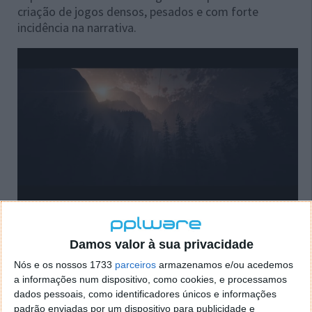
criação de jogos densos, pesados e com forte
incidência na narrativa.
O estúdio focou-se em atualizar o jogo original numa
perspetiva cinematográfica, sem alterar os
Damos valor à sua privacidade
acontecimentos da história, melhorando o aspeto
Nós e os nossos 1733
parceiros
armazenamos e/ou acedemos
visual da narrativa com gráficos renovados no Unreal
a informações num dispositivo, como cookies, e processamos
Engine 5.
dados pessoais, como identificadores únicos e informações
padrão enviadas por um dispositivo para publicidade e