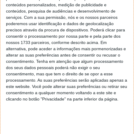
Embora a narrativa original permaneça intacta, o
conteúdos personalizados, medição de publicidade e
estúdio incluiu uma série de ajustes no prólogo para
conteúdos, pesquisa de audiências e desenvolvimento de
explorar o vínculo familiar dos protagonistas,
serviços.
Com a sua permissão, nós e os nossos parceiros
potenciando assim o impacto emocional no jogador.
poderemos usar identificação e dados de geolocalização
precisos através da procura de dispositivos. Poderá clicar para
consentir o processamento por nossa parte e pela parte dos
nossos 1733 parceiros, conforme descrito acima. Em
alternativa, pode aceder a informações mais pormenorizadas e
alterar as suas preferências antes de consentir ou recusar o
consentimento.
Tenha em atenção que algum processamento
dos seus dados pessoais poderá não exigir o seu
consentimento, mas que tem o direito de se opor a esse
processamento. As suas preferências serão aplicadas apenas a
este website. Você pode alterar suas preferências ou retirar seu
consentimento a qualquer momento voltando a este site e
clicando no botão "Privacidade" na parte inferior da página.
Uma das principais melhorias visuais de Until Dawn
consistiu em revisitar os modelos dos personagens e
alinhá-los com os mais recentes avanços em
renderização e modelação, explica Dan Lodge,