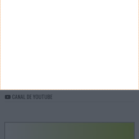
Teste a velocidade da sua Internet
CATEGORIAS
Categorias
ARQUIVO
Arquivo
CANAL DE YOUTUBE