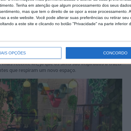
timento.
Tenha em atenção que algum processamento dos seus dados
nsentimento, mas que tem o direito de se opor a esse processamento. A
as a este website. Você pode alterar suas preferências ou retirar seu
 recente kit com curadoria de Simmers (fazendo parte
tando a este site e clicando no botão "Privacidade" na parte inferior 
cher os seus espaços com vegetação exuberante e criar
kit será lançado a 9 de novembro para PC e Mac via
eries X|S e Xbox One.
cionalidades de gameplay chamadas Scenarios.
AIS OPÇÕES
CONCORDO
mais recente kit, já que os Sims são inspirados a trazer
antes que respiram um novo espaço.