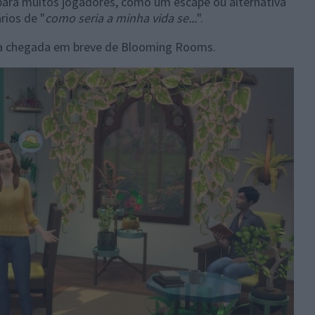
para muitos jogadores, como um escape ou alternativa
rios de "
como seria a minha vida se...
".
u a chegada em breve de Blooming Rooms.