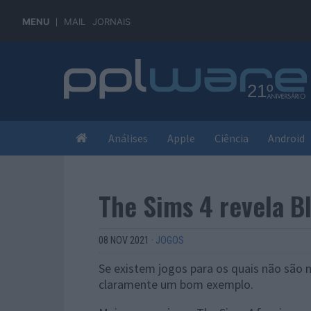
MENU
MAIL
JORNAIS
Análises
Apple
Ciência
Android
The Sims 4 revela 
08 NOV 2021
·
JOGOS
Se existem jogos para os quais não são 
claramente um bom exemplo.