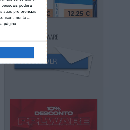
 pessoais poderá
s suas preferências
 consentimento a
da página.
NEWSLETTER PPLWARE