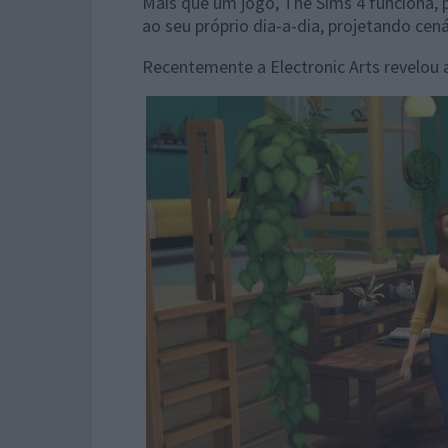
Mais que um jogo, The Sims 4 funciona, 
ao seu próprio dia-a-dia, projetando cená
Recentemente a Electronic Arts revelo