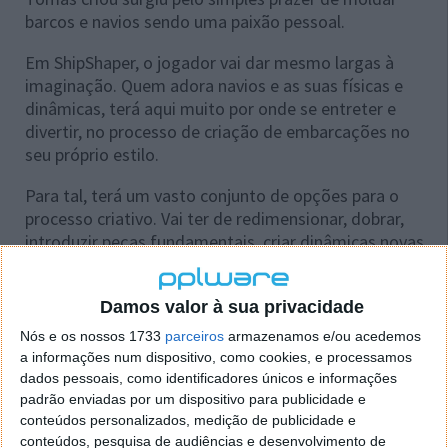
barcos e navios sendo uma paixão pessoal.
Em ShipShaper, o jogador vai dar mesmo largas à
imaginação. Quem adora navios e as suas físicas e
dinâmicas, terá aqui muito por onde se entreter e
divertir, no processo de criação de embarcações no
seu próprio estilo.
Para tal, terá um vasto conjunto de opções para o
processo criativo. Vai ter de redimensionar, dobrar,
introduzir peças fundamentais, criar dinâmicas novas
e inventar ideias para o navio, criando desde
humildes barcos de pesca até grandes veleiros,
Damos valor à sua privacidade
couraçados e outros tipos de embarcações.
Nós e os nossos 1733
parceiros
armazenamos e/ou acedemos
a informações num dispositivo, como cookies, e processamos
dados pessoais, como identificadores únicos e informações
padrão enviadas por um dispositivo para publicidade e
conteúdos personalizados, medição de publicidade e
conteúdos, pesquisa de audiências e desenvolvimento de