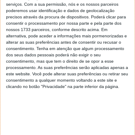
serviços.
Com a sua permissão, nós e os nossos parceiros
poderemos usar identificação e dados de geolocalização
precisos através da procura de dispositivos. Poderá clicar para
consentir o processamento por nossa parte e pela parte dos
nossos 1733 parceiros, conforme descrito acima. Em
alternativa, pode aceder a informações mais pormenorizadas e
alterar as suas preferências antes de consentir ou recusar o
Das profundezas da sua imaginação, o jogo permite
consentimento.
Tenha em atenção que algum processamento
aos jogadores darem vida a uma frota de fantasias,
dos seus dados pessoais poderá não exigir o seu
permitindo após o processo terminado, admirar as
consentimento, mas que tem o direito de se opor a esse
nossas criações enquanto flutuam no horizonte ou
processamento. As suas preferências serão aplicadas apenas a
são cuidadosamente colocadas numa garrafa.
este website. Você pode alterar suas preferências ou retirar seu
consentimento a qualquer momento voltando a este site e
Com uma demo já disponível, já existem indícios que
clicando no botão "Privacidade" na parte inferior da página.
os jogadores se encontram focados nas
potencialidades de ShipShaper, chegando mesmo a
superar as expectativas. Desde submarinos a barcos a
vapor, a demo revelou jogadores a explorar todas as
ferramentas do jogo, de formas que nem mesmo
Tomas havia previsto, com ShipShaper a tornar-se
rapidamente num dos títulos de destaque do Steam