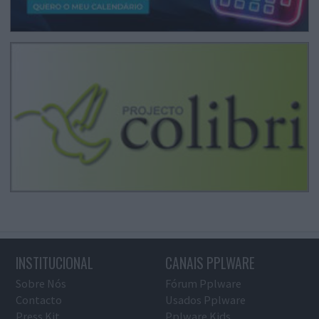
INSTITUCIONAL
CANAIS PPLWARE
Sobre Nós
Fórum Pplware
Contacto
Usados Pplware
Press Kit
Pplware Kids