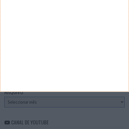
Teste a velocidade da sua Internet
CATEGORIAS
Categorias
ARQUIVO
Arquivo
CANAL DE YOUTUBE