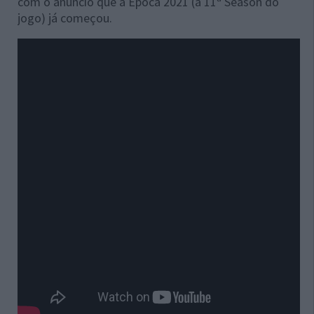
com o anúncio que a Época 2021 (a 11ª Season do
jogo) já começou.