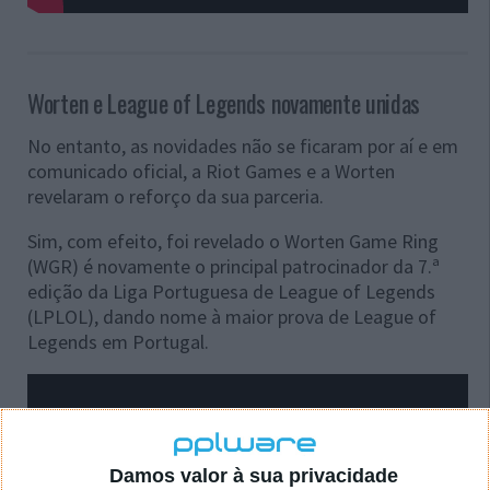
Worten e League of Legends novamente unidas
No entanto, as novidades não se ficaram por aí e em
comunicado oficial, a Riot Games e a Worten
revelaram o reforço da sua parceria.
Sim, com efeito, foi revelado o Worten Game Ring
(WGR) é novamente o principal patrocinador da 7.ª
edição da Liga Portuguesa de League of Legends
(LPLOL), dando nome à maior prova de League of
Legends em Portugal.
Damos valor à sua privacidade