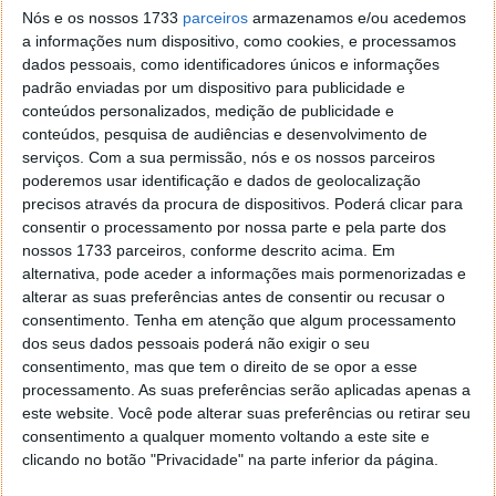
Nós e os nossos 1733
parceiros
armazenamos e/ou acedemos
a informações num dispositivo, como cookies, e processamos
dados pessoais, como identificadores únicos e informações
padrão enviadas por um dispositivo para publicidade e
conteúdos personalizados, medição de publicidade e
conteúdos, pesquisa de audiências e desenvolvimento de
serviços.
Com a sua permissão, nós e os nossos parceiros
poderemos usar identificação e dados de geolocalização
precisos através da procura de dispositivos. Poderá clicar para
consentir o processamento por nossa parte e pela parte dos
nossos 1733 parceiros, conforme descrito acima. Em
alternativa, pode aceder a informações mais pormenorizadas e
alterar as suas preferências antes de consentir ou recusar o
consentimento.
Tenha em atenção que algum processamento
dos seus dados pessoais poderá não exigir o seu
Sendo 2021 o 4.º ano como parceiro e o 3.º como
consentimento, mas que tem o direito de se opor a esse
processamento. As suas preferências serão aplicadas apenas a
denominador da prova, a marca gaming da Worten
este website. Você pode alterar suas preferências ou retirar seu
volta a apostar no League of Legends, garantindo,
consentimento a qualquer momento voltando a este site e
assim, o seu apoio à continuação do crescimento da
clicando no botão "Privacidade" na parte inferior da página.
modalidade de eSports em Portugal. O apoio do