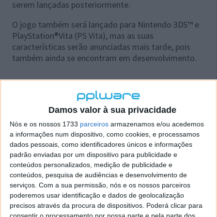
serem lançadas posteriormente.
O jogo também será lançado para Nintendo 3DS™ e
PlayStation®Vita (PS Vita), mas as suas
características serão anunciadas mais tarde, pois
também ainda se encontram em desenvolvimento.
F1 2011 no
Facebook
Damos valor à sua privacidade
Nós e os nossos 1733
parceiros
armazenamos e/ou acedemos
a informações num dispositivo, como cookies, e processamos
Este artigo tem mais de um ano
dados pessoais, como identificadores únicos e informações
padrão enviadas por um dispositivo para publicidade e
conteúdos personalizados, medição de publicidade e
conteúdos, pesquisa de audiências e desenvolvimento de
Acompanhe o Pplware no Google Notícias
serviços.
Com a sua permissão, nós e os nossos parceiros
poderemos usar identificação e dados de geolocalização
precisos através da procura de dispositivos. Poderá clicar para
Proponha uma correção, faça uma sugestão
consentir o processamento por nossa parte e pela parte dos