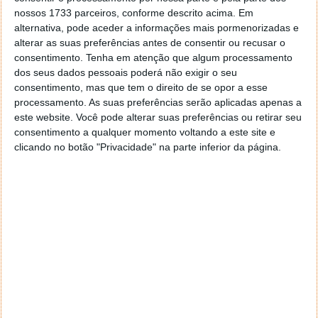
nossos 1733 parceiros, conforme descrito acima. Em
Autor:
Paulo Silva
alternativa, pode aceder a informações mais pormenorizadas e
alterar as suas preferências antes de consentir ou recusar o
consentimento.
Tenha em atenção que algum processamento
dos seus dados pessoais poderá não exigir o seu
Tags:
Codemaster
F1 2011
India
Jaypee Group
layStation 3
consentimento, mas que tem o direito de se opor a esse
processamento. As suas preferências serão aplicadas apenas a
Nürburgring
pc
Vettel
xbox 360
este website. Você pode alterar suas preferências ou retirar seu
consentimento a qualquer momento voltando a este site e
clicando no botão "Privacidade" na parte inferior da página.
PRÓXIMO ARTIGO
Chrome: Sistema de perfis na versão 14
ARTIGO ANTERIOR
Wireless Network Watcher – Veja quem anda na sua
rede