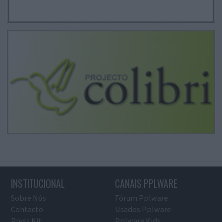
INSTITUCIONAL
CANAIS PPLWARE
Sobre Nós
Fórum Pplware
Contacto
Usados Pplware
Press Kit
Pplware Kids