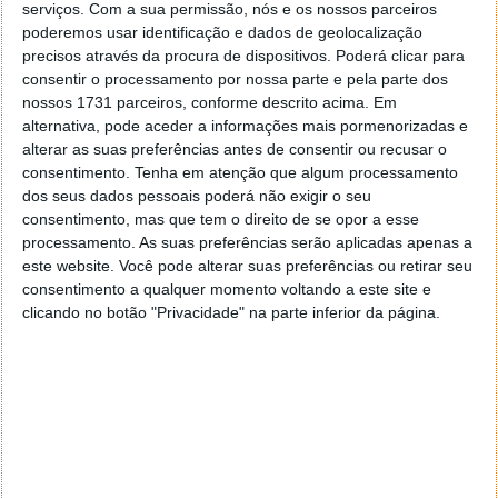
serviços.
Com a sua permissão, nós e os nossos parceiros
poderemos usar identificação e dados de geolocalização
"
Estou extremamente feliz por anunciar a minha
precisos através da procura de dispositivos. Poderá clicar para
consentir o processamento por nossa parte e pela parte dos
participação no desenvolvimento do jogo Valentino
nossos 1731 parceiros, conforme descrito acima. Em
Rossi: The Game, com o pessoal da Milestone. Ficou
alternativa, pode aceder a informações mais pormenorizadas e
decidido que a maior parte dos eventos de maior
alterar as suas preferências antes de consentir ou recusar o
realce da minha carreira estarão presentes no jogo,
consentimento.
Tenha em atenção que algum processamento
bem como outros pontos de interesse muito
dos seus dados pessoais poderá não exigir o seu
importantes para mim como o Ranch (Tavullia), Rally
consentimento, mas que tem o direito de se opor a esse
entre outras coisas. Será divertido participar no jogo,
processamento. As suas preferências serão aplicadas apenas a
não como um gamer, mas como um 'game tester'.
este website. Você pode alterar suas preferências ou retirar seu
Irei trabalhar em sintonia com a equipa de
consentimento a qualquer momento voltando a este site e
desenvolvimento de forma a nos certificarmos que
clicando no botão "Privacidade" na parte inferior da página.
todos os fãs terão exactamente as mesmas
sensações e experiências que eu vivi
", referiu
Valentino Rossi.
O jogo tem data de lançamento prevista para Junho
de 2016 e será lançado para Xbox One, Playstation 4
e PC.