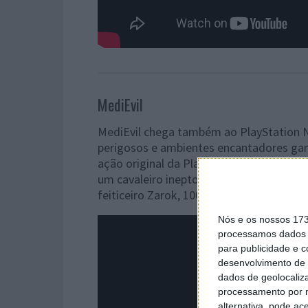
MediEvil
MediEvil chega também ao PlayStation 
perigosos e ambientes encantadores gan
ação original da PlayStation, onde os jo
um cavaleiro inepto – e morto há muito 
feiticeiro Zarok, 100 anos após a sua e
Nós e os nossos 17
processamos dados p
para publicidade e 
desenvolvimento de 
dados de geolocaliza
processamento por n
alternativa, pode ac