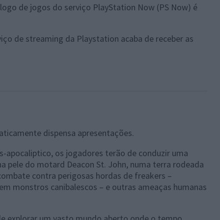
logo de jogos do serviço PlayStation Now (PS Now) é
viço de streaming da Playstation acaba de receber as
praticamente dispensa apresentações.
-apocaliptico, os jogadores terão de conduzir uma
na pele do motard Deacon St. John, numa terra rodeada
o combate contra perigosas hordas de freakers –
em monstros canibalescos – e outras ameaças humanas
 de explorar um vasto mundo aberto onde o tempo