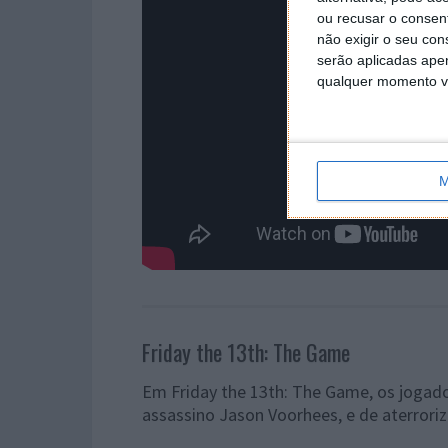
ou recusar o consen
não exigir o seu co
serão aplicadas apen
qualquer momento vol
M
Friday the 13th: The Game
Em Friday the 13th: The Game, os jogado
assassino Jason Voorhees, e de aterrori