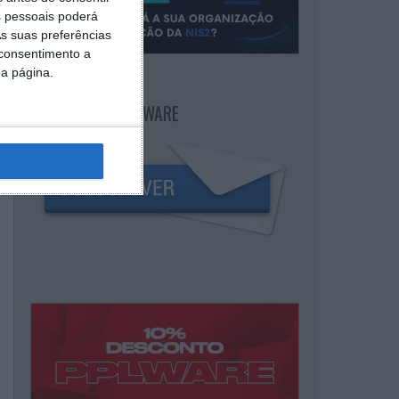
 pessoais poderá
s suas preferências
 consentimento a
da página.
NEWSLETTER PPLWARE