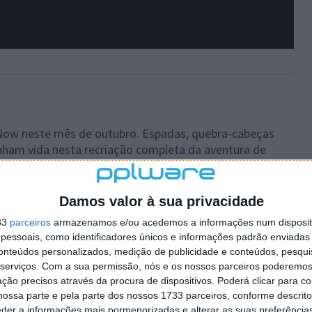
Now neste mês de outubro. Espadas, quebra-cabeças
ham vida nesta recriação completa da aventura de
gadores entrarão no esqueleto de Sir Daniel Fortesque,
tempo – ressuscitado acidentalmente pelo terrível
mbaraçosa morte.
Damos valor à sua privacidade
33
parceiros
armazenamos e/ou acedemos a informações num dispositi
essoais, como identificadores únicos e informações padrão enviadas 
conteúdos personalizados, medição de publicidade e conteúdos, pesqui
serviços.
Com a sua permissão, nós e os nossos parceiros poderemos 
ção precisos através da procura de dispositivos. Poderá clicar para co
ossa parte e pela parte dos nossos 1733 parceiros, conforme descrit
eder a informações mais pormenorizadas e alterar as suas preferência