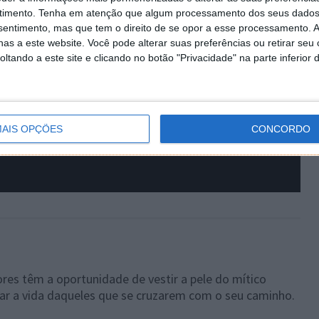
timento.
Tenha em atenção que algum processamento dos seus dados
nsentimento, mas que tem o direito de se opor a esse processamento. A
as a este website. Você pode alterar suas preferências ou retirar seu
tando a este site e clicando no botão "Privacidade" na parte inferior 
AIS OPÇÕES
CONCORDO
res têm a oportunidade de vestir a pele do mítico
zar a vida daqueles que se cruzarem com o seu caminho.