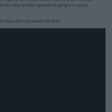
a ou da noite podem apresentar perigos e causar
on Now até 4 de janeiro de 2021.