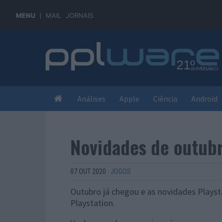
MENU
MAIL
JORNAIS
Análises
Apple
Ciência
Android
Novidades de outubr
07 OUT 2020
·
JOGOS
Outubro já chegou e as novidades Plays
Playstation.