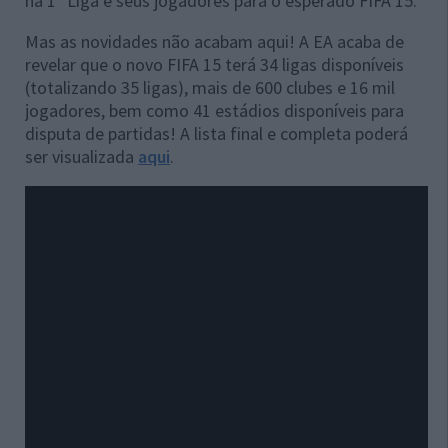
na 1ª Liga e seus jogadores para o esperado FIFA 15.
Mas as novidades não acabam aqui! A EA acaba de
revelar que o novo FIFA 15 terá 34 ligas disponíveis
(totalizando 35 ligas), mais de 600 clubes e 16 mil
jogadores, bem como 41 estádios disponíveis para
disputa de partidas! A lista final e completa poderá
ser visualizada
aqui
.