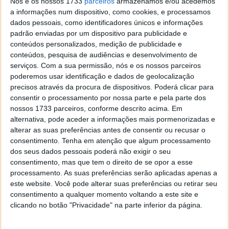
Nós e os nossos 1733
parceiros
armazenamos e/ou acedemos
a informações num dispositivo, como cookies, e processamos
ARTIGO ANTERIOR
dados pessoais, como identificadores únicos e informações
padrão enviadas por um dispositivo para publicidade e
Google vai investir €600 milhões em novo Data Center
conteúdos personalizados, medição de publicidade e
na Europa
conteúdos, pesquisa de audiências e desenvolvimento de
serviços.
Com a sua permissão, nós e os nossos parceiros
poderemos usar identificação e dados de geolocalização
precisos através da procura de dispositivos. Poderá clicar para
consentir o processamento por nossa parte e pela parte dos
nossos 1733 parceiros, conforme descrito acima. Em
alternativa, pode aceder a informações mais pormenorizadas e
alterar as suas preferências antes de consentir ou recusar o
consentimento.
Tenha em atenção que algum processamento
dos seus dados pessoais poderá não exigir o seu
consentimento, mas que tem o direito de se opor a esse
processamento. As suas preferências serão aplicadas apenas a
este website. Você pode alterar suas preferências ou retirar seu
consentimento a qualquer momento voltando a este site e
Comentários
50
clicando no botão "Privacidade" na parte inferior da página.
Enfim
23 de Setembro de 2014 às 19:14