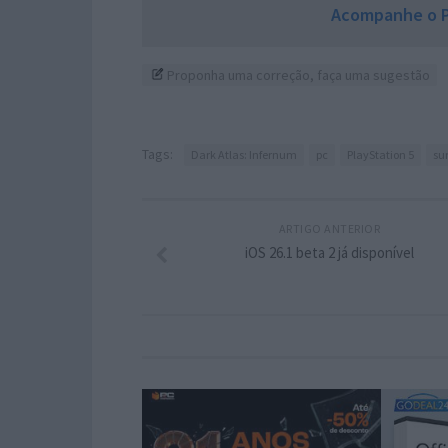
Acompanhe o P
Proponha uma correção, faça uma sugestão
Tags:
Dark Atlas: Infernum
pc
PlayStation 5
sur
ARTIGO ANTERIOR
iOS 26.1 beta 2 já disponível