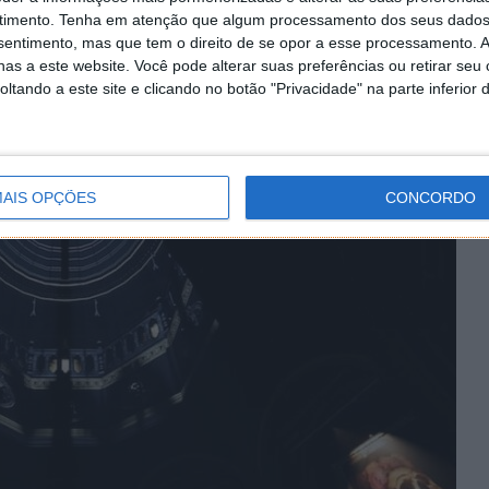
meticulosamente detalhados, o jogo mergulha os
timento.
Tenha em atenção que algum processamento dos seus dados
essiva, onde a única fuga vai se encontrar bem
nsentimento, mas que tem o direito de se opor a esse processamento. A
da mente.
as a este website. Você pode alterar suas preferências ou retirar seu
tando a este site e clicando no botão "Privacidade" na parte inferior 
dor vai navegar por dimensões em colapso e desvendar a
la que será uma verdadeira experiência de terror e
ma narrativa construída de propósito para ajudar a criar
AIS OPÇÕES
CONCORDO