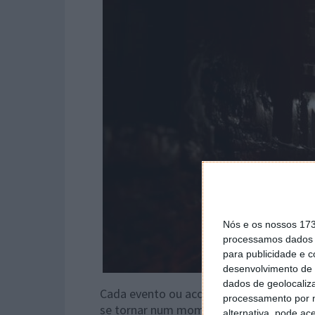
Nós e os nossos 17
processamos dados p
para publicidade e 
desenvolvimento de 
dados de geolocaliza
Cada evento ou acontecimento em Dark 
processamento por n
se tornar num momento inquietante e pe
alternativa, pode ac