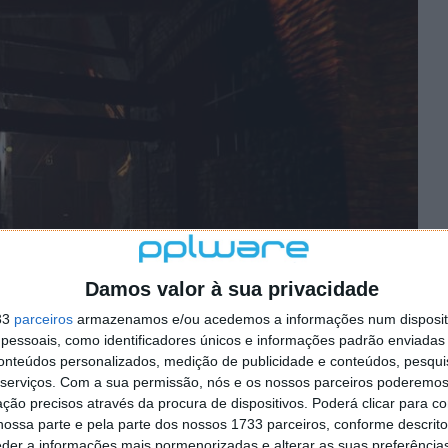
Damos valor à sua privacidade
33
parceiros
armazenamos e/ou acedemos a informações num dispositi
essoais, como identificadores únicos e informações padrão enviadas 
conteúdos personalizados, medição de publicidade e conteúdos, pesqui
serviços.
Com a sua permissão, nós e os nossos parceiros poderemos 
ção precisos através da procura de dispositivos. Poderá clicar para co
Atlas: Infernum foi propositadamente desenhado para
ossa parte e pela parte dos nossos 1733 parceiros, conforme descrit
rturbador para os jogadores. Desde paisagens sonoras
eder a informações mais pormenorizadas e alterar as suas preferência