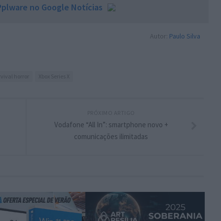
plware no Google Notícias
Autor:
Paulo Silva
vival horror
Xbox Series X
PRÓXIMO ARTIGO
Vodafone “All In”: smartphone novo +
comunicações ilimitadas