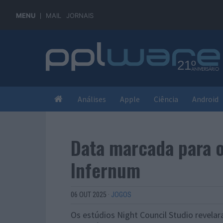
MENU
MAIL
JORNAIS
Análises
Apple
Ciência
Android
Data marcada para o
Infernum
06 OUT 2025
·
JOGOS
Os estúdios Night Council Studio revelar