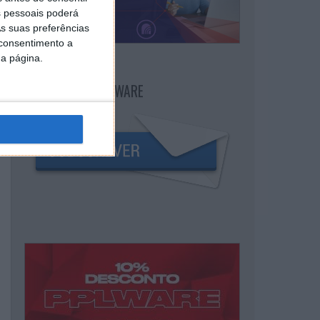
 pessoais poderá
s suas preferências
 consentimento a
da página.
NEWSLETTER PPLWARE