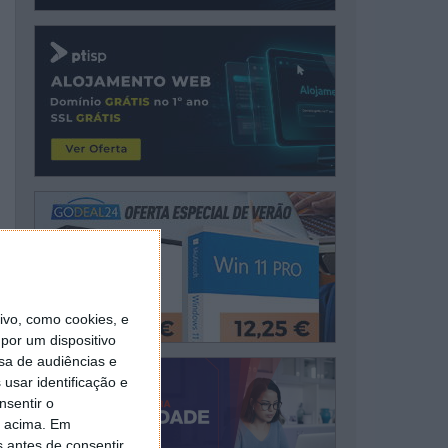
vo, como cookies, e
por um dispositivo
sa de audiências e
usar identificação e
nsentir o
o acima. Em
s antes de consentir