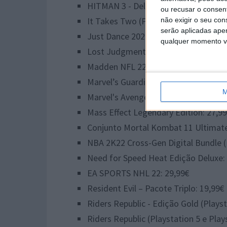
HITMAN 3 - Deluxe Edition: 44,99€
ou recusar o consen
It Takes Two (Playstation 5 e Playsta
não exigir o seu co
serão aplicadas apen
Just Dance 2022 PS5: 29,99€
qualquer momento vol
Lost Judgment – Edição Digital Ultim
Madden NFL 22 (Playstation 4): 20,9
Marvel’s Guardians of the Galaxy (Pla
M
Marvel's Avengers: 19,99€
Mass Effect Legendary Edition: 27,9
Conjunto Mortal Kombat 11 Ultimate +
NBA 2K22 Cross-Gen Digital Bundle (P
Need for Speed Heat Edição Deluxe:
EA SPORTS NHL 22: 29,99€
Resident Evil – Pacote Triplo: 19,99€
Riders Republic - Edição Gold (Playst
Riders Republic (Playstation 5 e Play