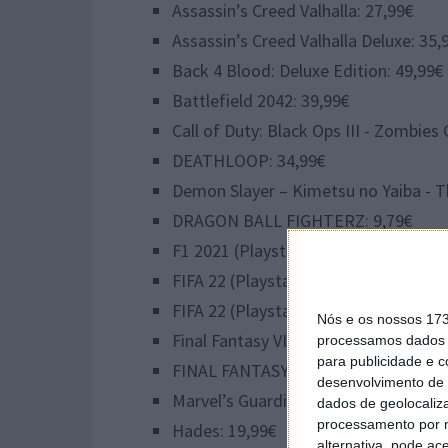
Assassin’s Creed Valhalla: 27,99€
Assassin’s Creed Valhalla Deluxe: 35,
Back 4 Blood: Deluxe Edition: 49,99€
Battlefield 2042: 39,99€
Call of Duty: Black Ops III - Zombies 
DEATHLOOP: 34,99€
Demon Slayer – Kimetsu no Yaiba - T
DRAGON BALL FIGHTERZ: 9,79€
F1 2021 (Playstation 5 e Playstation 
FIFA 22 (Playstation 4): 18,19€
FIFA 22 (Playstation 5): 27,99€
Nós e os nossos 17
Final Fantasy VII Remake: 27,99€
processamos dados p
para publicidade e 
FINAL FANTASY VII REMAKE INTERG
desenvolvimento de 
Marvel’s Guardians of the Galaxy - De
dados de geolocaliza
processamento por n
Hades: 19,99€
alternativa, pode ac