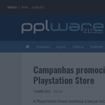
MENU
MAIL
JORNAIS
Análises
Apple
Ciência
Android
Campanhas promoci
Playstation Store
19 MAR 2022
·
JOGOS
A Playstation Store continua a lançar in