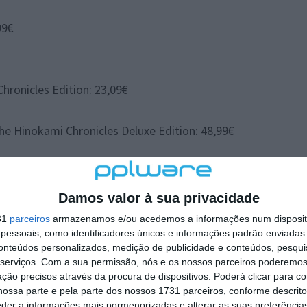
99€
Chronicles Edition: 23,09€
he Hinokami Chronicles Deluxe Edition: 48,99€
4): 13,99€
Damos valor à sua privacidade
31
parceiros
armazenamos e/ou acedemos a informações num dispositi
essoais, como identificadores únicos e informações padrão enviadas 
conteúdos personalizados, medição de publicidade e conteúdos, pesqui
RADE: 44,79€
serviços.
Com a sua permissão, nós e os nossos parceiros poderemos 
luxe Edition: 39,99€
ção precisos através da procura de dispositivos. Poderá clicar para co
ossa parte e pela parte dos nossos 1731 parceiros, conforme descrit
eder a informações mais pormenorizadas e alterar as suas preferência