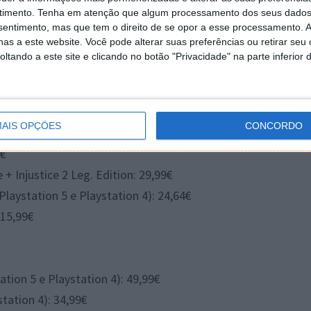
timento.
Tenha em atenção que algum processamento dos seus dados
tion 4): 15,99€
nsentimento, mas que tem o direito de se opor a esse processamento. A
as a este website. Você pode alterar suas preferências ou retirar seu
tando a este site e clicando no botão "Privacidade" na parte inferior 
ate (Playstation 5 e Playstation 4): 49,49€
9€
ystation 5 e Playstation 4): 34,99€
AIS OPÇÕES
CONCORDO
9€
 Injustice 2 Leg. Edition: 29,99€
laystation 5 e Playstation 4): 24,64€
 15,99€
ation 5 e Playstation 4): 49,99€
station 4): 34,99€