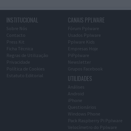
INSTITUCIONAL
CANAIS PPLWARE
Sobre Nós
Fórum Pplware
Contacto
Usados Pplware
Press Kit
Pplware Kids
Ficha Técnica
Empresas Hoje
Regras de Utilização
PiPplware
Privacidade
Newsletter
Política de Cookies
Grupos Facebook
Estatuto Editorial
UTILIDADES
Análises
Android
iPhone
Questionários
Windows Phone
Pack Raspberry Pi Pplware
Velocímetro do Pplware