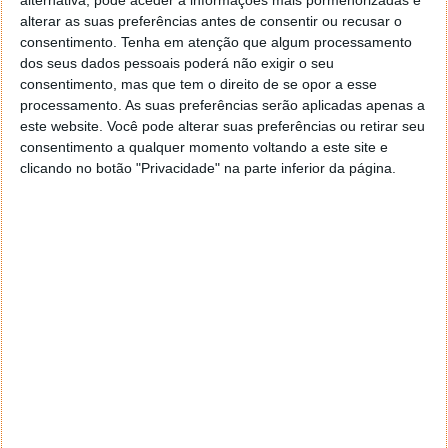
alternativa, pode aceder a informações mais pormenorizadas e
alterar as suas preferências antes de consentir ou recusar o
consentimento.
Tenha em atenção que algum processamento
dos seus dados pessoais poderá não exigir o seu
consentimento, mas que tem o direito de se opor a esse
Acompanhe o Pplware no Google Notícias
processamento. As suas preferências serão aplicadas apenas a
este website. Você pode alterar suas preferências ou retirar seu
consentimento a qualquer momento voltando a este site e
Proponha uma correção, faça uma sugestão
clicando no botão "Privacidade" na parte inferior da página.
Autor:
Pedro Pinto
Tags:
Google
IA
VaultGemma
PRÓXIMO ARTIGO
5 anos de Disney+ em Portugal: plataforma está a
custar menos de 3 euros por tempo limitado!