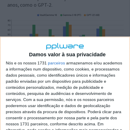
anos, como o GPT-2.
Damos valor à sua privacidade
Nós e os nossos 1731
parceiros
armazenamos e/ou acedemos
a informações num dispositivo, como cookies, e processamos
Este lançamento representa um marco no
dados pessoais, como identificadores únicos e informações
desenvolvimento de IA responsável e segura,
padrão enviadas por um dispositivo para publicidade e
mostrando que é possível treinar modelos poderosos
conteúdos personalizados, medição de publicidade e
com proteção de dados incorporada desde a base.
conteúdos, pesquisa de audiências e desenvolvimento de
serviços.
Com a sua permissão, nós e os nossos parceiros
A Google espera que a comunidade aproveite o
poderemos usar identificação e dados de geolocalização
VaultGemma para acelerar a próxima geração de
precisos através da procura de dispositivos. Poderá clicar para
aplicações de IA com privacidade como princípio
consentir o processamento por nossa parte e pela parte dos
nossos 1731 parceiros, conforme descrito acima. Em
fundamental.