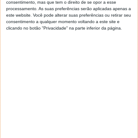
consentimento, mas que tem o direito de se opor a esse
processamento. As suas preferências serão aplicadas apenas a
este website. Você pode alterar suas preferências ou retirar seu
Por fim, indiquem qual o modo para criar uma
consentimento a qualquer momento voltando a este site e
equipa. Pode ser a partir do zero, uma equipa para
clicando no botão "Privacidade" na parte inferior da página.
gerir um projeto, um evento, etc.
Indique se a equipa será Privada ou Pública.