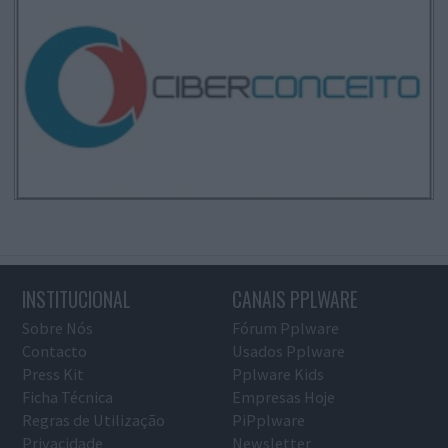
INSTITUCIONAL
CANAIS PPLWARE
Sobre Nós
Fórum Pplware
Contacto
Usados Pplware
Press Kit
Pplware Kids
Ficha Técnica
Empresas Hoje
Regras de Utilização
PiPplware
Privacidade
Newsletter