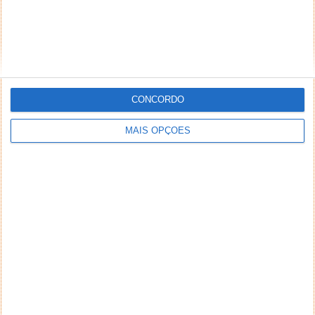
Comentário
CONCORDO
*
*
Nome
Email
MAIS OPÇÕES
Notifique-me de novos comentários por e-mail.
Também se pode
inscrever
sem comentar.