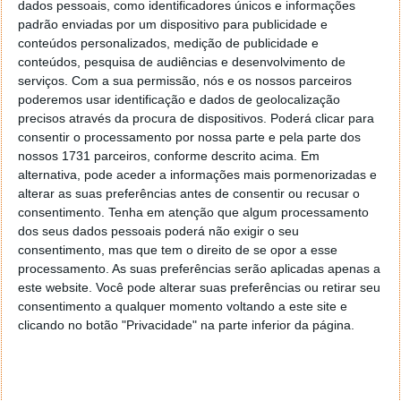
dados pessoais, como identificadores únicos e informações
pessoais no OnlyFans. Da mesma forma, também
padrão enviadas por um dispositivo para publicidade e
pode utilizar cartões de pagamento descartáveis
conteúdos personalizados, medição de publicidade e
para utilização online.
conteúdos, pesquisa de audiências e desenvolvimento de
serviços.
Com a sua permissão, nós e os nossos parceiros
Esteja ciente, contudo, de que um agente malicioso
poderemos usar identificação e dados de geolocalização
poderia tentar piratear a sua conta no OnlyFans
precisos através da procura de dispositivos. Poderá clicar para
através de engenharia social inteligente ou mesmo
consentir o processamento por nossa parte e pela parte dos
de técnicas de cyberbullying, levando os utilizadores
nossos 1731 parceiros, conforme descrito acima. Em
a entregarem simplesmente as suas palavras-passe e
alternativa, pode aceder a informações mais pormenorizadas e
outros dados de login. É, portanto, vital que se
alterar as suas preferências antes de consentir ou recusar o
mantenha cauteloso em responder com informação
consentimento.
Tenha em atenção que algum processamento
privada a qualquer comunicação não solicitada.
dos seus dados pessoais poderá não exigir o seu
consentimento, mas que tem o direito de se opor a esse
Se um agente malicioso conseguisse obter acesso
processamento. As suas preferências serão aplicadas apenas a
não autorizado à conta de um criador, poderia
este website. Você pode alterar suas preferências ou retirar seu
consentimento a qualquer momento voltando a este site e
potencialmente envolver-se numa série de atividades
clicando no botão "Privacidade" na parte inferior da página.
maliciosas, como por exemplo:
Ver o conteúdo baseado em subscrições que o
proprietário da conta tenha publicado;