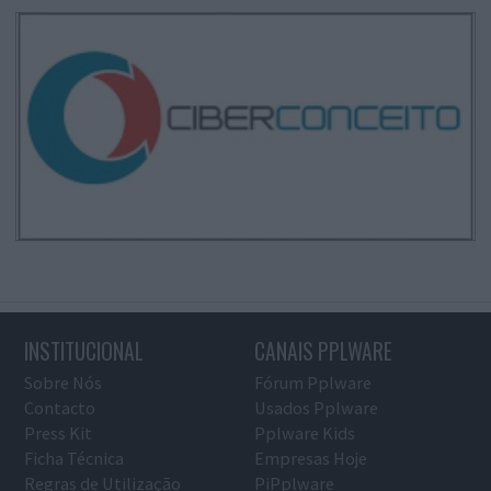
INSTITUCIONAL
CANAIS PPLWARE
Sobre Nós
Fórum Pplware
Contacto
Usados Pplware
Press Kit
Pplware Kids
Ficha Técnica
Empresas Hoje
Regras de Utilização
PiPplware